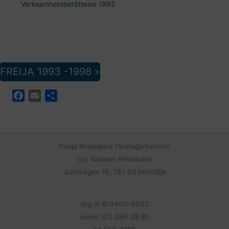
Verksamhetsberättelse 1992
FREIJA 1993 -1998 »
F
E
D
a
m
e
c
a
l
e
i
a
b
l
Freija Roslagens företagarkvinnor
o
c/o Nisreen Alhabbash
o
Junovägen 16, 761 65 Norrtälje
k
org nr 814400-9902
swish 123 389 38 80