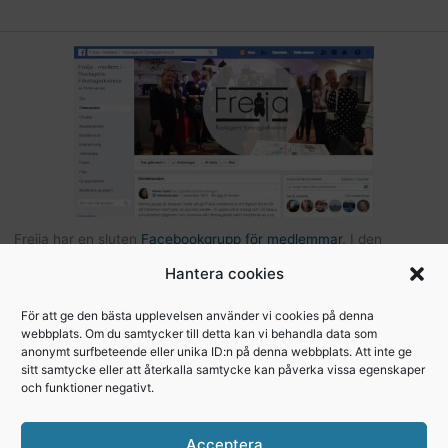
Freija har en sluten
Facebookgrupp för medlemmar
. I den
gruppen kan du som är medlem kommunicera med andra Freijor,
Hantera cookies
ställa frågor, tipsa varandra etc… Här hittar du också bilder och
filer från Freijaträffar. Om du är Freija och finns på Facebook –
För att ge den bästa upplevelsen använder vi cookies på denna
webbplats. Om du samtycker till detta kan vi behandla data som
begär att få bli medlem
.
anonymt surfbeteende eller unika ID:n på denna webbplats. Att inte ge
sitt samtycke eller att återkalla samtycke kan påverka vissa egenskaper
och funktioner negativt.
Copyright © 2026, Freija - Roslagens
Acceptera