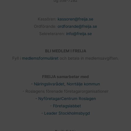
bg 558-7282
Kassören:
kassoren@freija.se
Ordförande:
ordforande@freija.se
Sekreteraren:
info@freija.se
BLI MEDLEM I FREIJA
Fyll i
medlemsformuläret
och betala in medlemsavgiften.
FREIJA samarbetar med
- Näringslivsrådet, Norrtälje kommun
- Roslagens förenade företagarorganisationer
- NyföretagarCentrum Roslagen
-
Företagslabbet
- Leader Stockholmsbygd