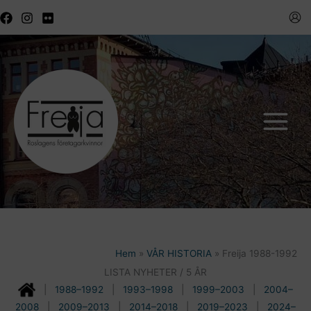
Hoppa
till
innehåll
Hem
VÅR HISTORIA
Freija 1988-1992
LISTA NYHETER / 5 ÅR
|
1988–1992
|
1993–1998
|
1999–2003
|
2004–
2008
|
2009–2013
|
2014–2018
|
2019–2023
|
2024–