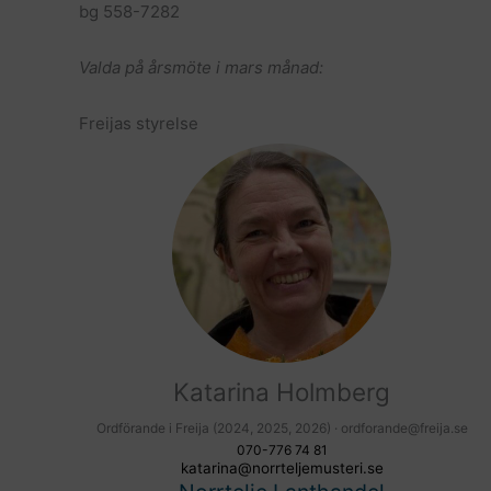
bg 558-7282
Valda på årsmöte i mars månad:
Freijas styrelse
Katarina Holmberg
Ordförande i Freija (2024, 2025, 2026) · ordforande@freija.se
070-776 74 81
katarina@norrteljemusteri.se