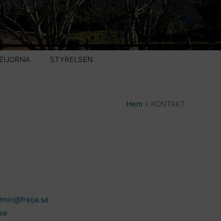
EIJORNA
STYRELSEN
Hem
KONTAKT
min@freija.se
se