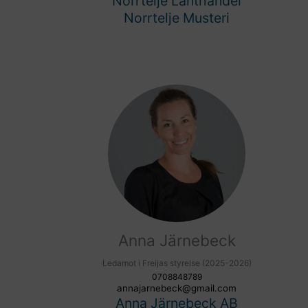
Norrtelje Lanthandel
Norrtelje Musteri
Anna Järnebeck
Ledamot i Freijas styrelse (2025-2026)
0708848789
annajarnebeck@gmail.com
Anna Järnebeck AB