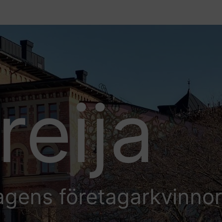
reija
agens företagarkvinno