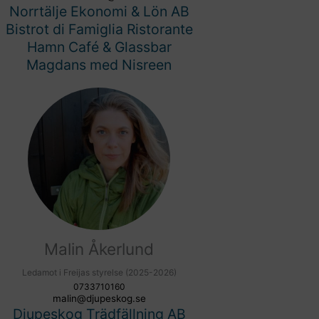
Norrtälje Ekonomi & Lön AB
Bistrot di Famiglia Ristorante
Hamn Café & Glassbar
Magdans med Nisreen
Malin Åkerlund
Ledamot i Freijas styrelse (2025-2026)
0733710160
malin@djupeskog.se
Djupeskog Trädfällning AB