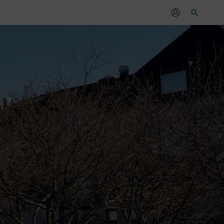
Sök
r