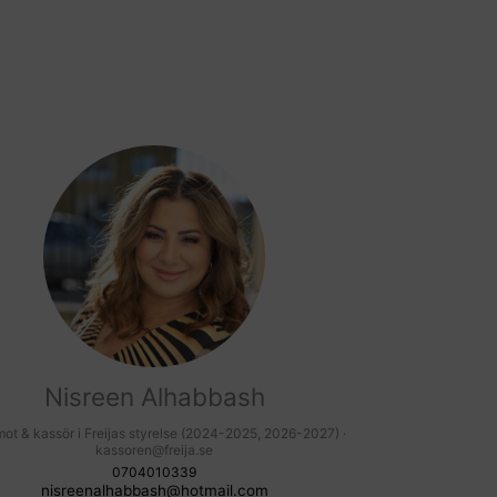
Nisreen Alhabbash
ot & kassör i Freijas styrelse (2024-2025, 2026-2027) ·
kassoren@freija.se
0704010339
nisreenalhabbash@hotmail.com