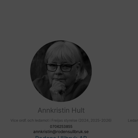
Annkristin Hult
Vice ordf. och ledamot i Freijas styrelse (2024, 2025-2026)
Ledam
0706253855
annkristin@rodensullbruk.se