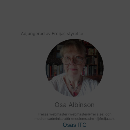
Adjungerad av Freijas styrelse
Osa Albinson
Freijas webmaster (webmaster@freija.se) och
medlemsadministratör (medlemsadmin@freija.se).
Osas ITC