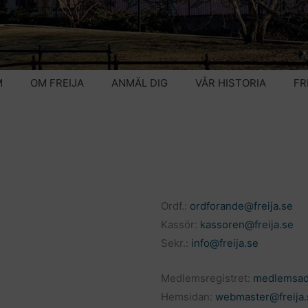
M
OM FREIJA
ANMÄL DIG
VÅR HISTORIA
FR
Ordf.:
ordforande@freija.se
Kassör:
kassoren@freija.se
Sekr.:
info@freija.se
Medlemsregistret:
medlemsad
Hemsidan:
webmaster@freija.