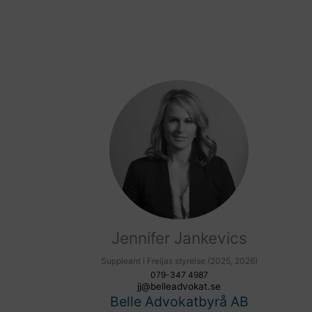
Jennifer Jankevics
Suppleant i Freijas styrelse (2025, 2026)
079-347 4987
jj@belleadvokat.se
Belle Advokatbyrå AB