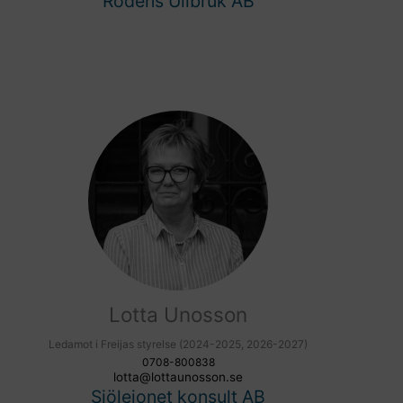
Rodens Ullbruk AB
Lotta Unosson
Ledamot i Freijas styrelse (2024-2025, 2026-2027)
0708-800838
lotta@lottaunosson.se
Sjölejonet konsult AB