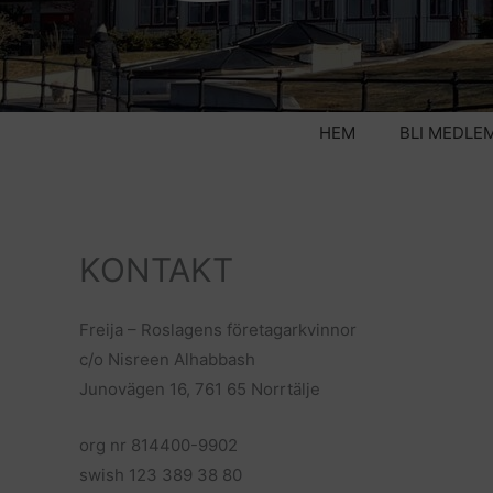
HEM
BLI MEDLE
KONTAKT
Freija – Roslagens företagarkvinnor
c/o Nisreen Alhabbash
Junovägen 16, 761 65 Norrtälje
org nr 814400-9902
swish 123 389 38 80