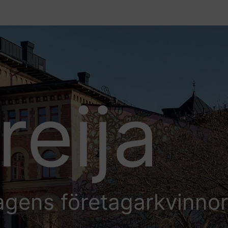
reija
agens företagarkvinno