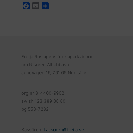
F
E
D
a
m
e
c
a
l
e
i
a
b
l
o
o
k
Freija Roslagens företagarkvinnor
c/o Nisreen Alhabbash
Junovägen 16, 761 65 Norrtälje
org nr 814400-9902
swish 123 389 38 80
bg 558-7282
Kassören:
kassoren@freija.se