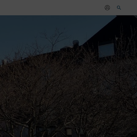
Sök
r