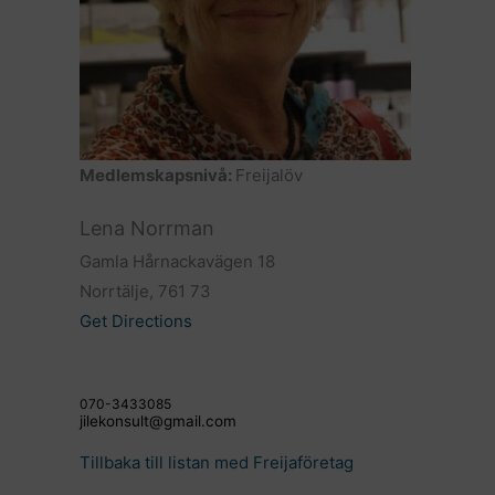
Medlemskapsnivå:
Freijalöv
Lena Norrman
Gamla Hårnackavägen 18
Norrtälje, 761 73
Get Directions
070-3433085
jilekonsult@gmail.com
Tillbaka till listan med Freijaföretag