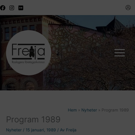
Hoppa
till
innehåll
Hem
Nyheter
Program 1989
Program 1989
Nyheter
/
15 januari, 1989
/ Av
Freija