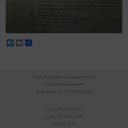
F
E
D
a
m
e
c
a
l
e
i
a
b
l
o
Freija Roslagens företagarkvinnor
o
c/o Nisreen Alhabbash
k
Junovägen 16, 761 65 Norrtälje
org nr 814400-9902
swish 123 389 38 80
bg 558-7282