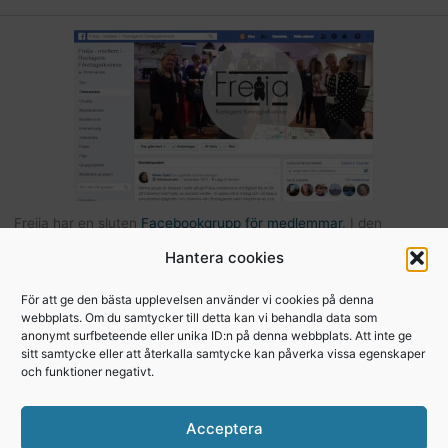
Freija har en sluten
Facebookgrupp för medlemmar
. I den
gruppen kan du som är medlem kommunicera med andra Freijor,
Hantera cookies
ställa frågor, tipsa varandra etc… Här hittar du också bilder och
filer från Freijaträffar. Om du är Freija och finns på Facebook –
För att ge den bästa upplevelsen använder vi cookies på denna
webbplats. Om du samtycker till detta kan vi behandla data som
begär att få bli medlem
.
anonymt surfbeteende eller unika ID:n på denna webbplats. Att inte ge
sitt samtycke eller att återkalla samtycke kan påverka vissa egenskaper
och funktioner negativt.
Copyright © 2026, Freija - Roslagens
Acceptera
företagarkvinnor