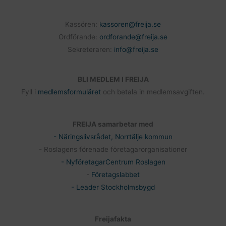
Kassören:
kassoren@freija.se
Ordförande:
ordforande@freija.se
Sekreteraren:
info@freija.se
BLI MEDLEM I FREIJA
Fyll i
medlemsformuläret
och betala in medlemsavgiften.
FREIJA samarbetar med
- Näringslivsrådet, Norrtälje kommun
- Roslagens förenade företagarorganisationer
- NyföretagarCentrum Roslagen
-
Företagslabbet
- Leader Stockholmsbygd
Freijafakta