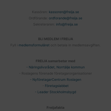
Kassören:
kassoren@freija.se
Ordförande:
ordforande@freija.se
Sekreteraren:
info@freija.se
BLI MEDLEM I FREIJA
Fyll i
medlemsformuläret
och betala in medlemsavgiften.
FREIJA samarbetar med
- Näringslivsrådet, Norrtälje kommun
- Roslagens förenade företagarorganisationer
- NyföretagarCentrum Roslagen
-
Företagslabbet
- Leader Stockholmsbygd
Freijafakta