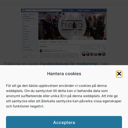
Freija har en sluten
Facebookgrupp för medlemmar
. I den
gruppen kan du som är medlem kommunicera med andra Freijor,
Hantera cookies
ställa frågor, tipsa varandra etc… Här hittar du också bilder och
filer från Freijaträffar. Om du är Freija och finns på Facebook –
För att ge den bästa upplevelsen använder vi cookies på denna
webbplats. Om du samtycker till detta kan vi behandla data som
begär att få bli medlem
.
anonymt surfbeteende eller unika ID:n på denna webbplats. Att inte ge
sitt samtycke eller att återkalla samtycke kan påverka vissa egenskaper
och funktioner negativt.
Copyright © 2026, Freija - Roslagens
Acceptera
företagarkvinnor