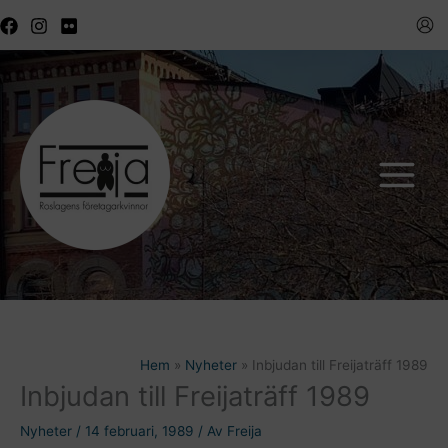
Hoppa
till
innehåll
Hem
Nyheter
Inbjudan till Freijaträff 1989
Inbjudan till Freijaträff 1989
Nyheter
/
14 februari, 1989
/ Av
Freija