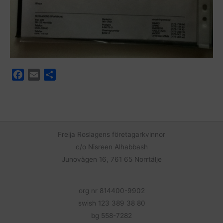
F
E
D
a
m
e
c
a
l
e
i
a
b
l
o
Freija Roslagens företagarkvinnor
o
c/o Nisreen Alhabbash
k
Junovägen 16, 761 65 Norrtälje
org nr 814400-9902
swish 123 389 38 80
bg 558-7282