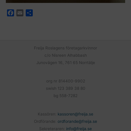
F
E
D
a
m
e
c
a
l
e
i
a
b
l
o
Freija Roslagens företagarkvinnor
o
c/o Nisreen Alhabbash
k
Junovägen 16, 761 65 Norrtälje
org nr 814400-9902
swish 123 389 38 80
bg 558-7282
Kassören:
kassoren@freija.se
Ordförande:
ordforande@freija.se
Sekreteraren:
info@freija.se