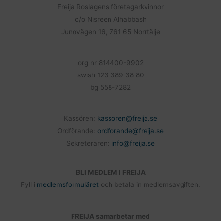
o
Freija Roslagens företagarkvinnor
o
c/o Nisreen Alhabbash
k
Junovägen 16, 761 65 Norrtälje
org nr 814400-9902
swish 123 389 38 80
bg 558-7282
Kassören:
kassoren@freija.se
Ordförande:
ordforande@freija.se
Sekreteraren:
info@freija.se
BLI MEDLEM I FREIJA
Fyll i
medlemsformuläret
och betala in medlemsavgiften.
FREIJA samarbetar med