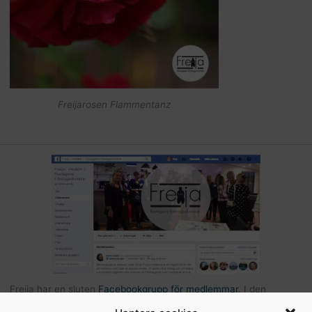
Freijarosen Flammentanz
Freija har en sluten
Facebookgrupp för medlemmar
. I den
gruppen kan du som är medlem kommunicera med andra Freijor,