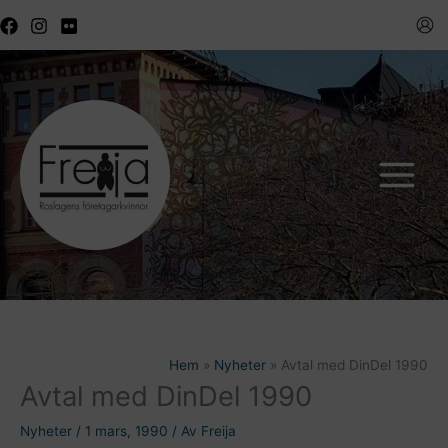
Hoppa
till
innehåll
Hem
Nyheter
Avtal med DinDel 1990
Avtal med DinDel 1990
Nyheter
/
1 mars, 1990
/ Av
Freija