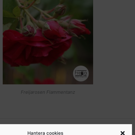
Freijarosen Flammentanz
kgrupp för medlemmar
. I den gruppen kan du som är
Hantera cookies