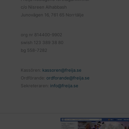
c/o Nisreen Alhabbash
Junovägen 16, 761 65 Norrtälje
org nr 814400-9902
swish 123 389 38 80
bg 558-7282
Kassören:
kassoren@freija.se
Ordförande:
ordforande@freija.se
Sekreteraren:
info@freija.se