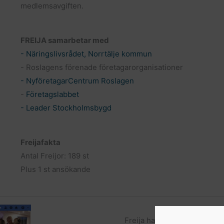
medlemsavgiften.
FREIJA samarbetar med
- Näringslivsrådet, Norrtälje kommun
- Roslagens förenade företagarorganisationer
- NyföretagarCentrum Roslagen
-
Företagslabbet
- Leader Stockholmsbygd
Freijafakta
Antal Freijor: 189 st
Plus 1 st ansökande
Freija har en sluten
Faceboo