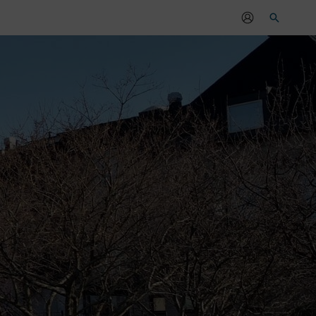
Sök
r