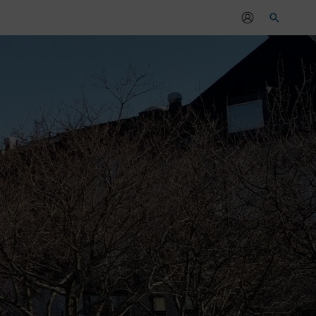
Sök
r