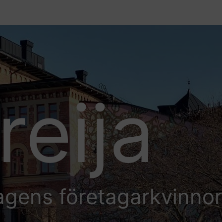
reija
agens företagarkvinno