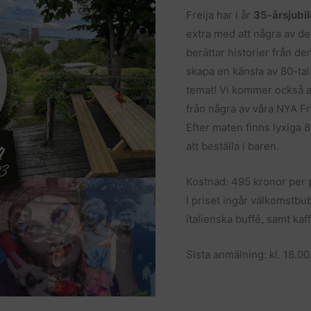
Freija har i år
35-årsjubi
extra med att några av de
berättar historier från d
skapa en känsla av 80-tal
temat! Vi kommer också at
från några av våra NYA Fre
Efter maten finns lyxiga 
att beställa i baren.
Kostnad: 495 kronor per 
I priset ingår välkomstb
italienska buffé, samt kaf
Sista anmälning: kl. 18.00