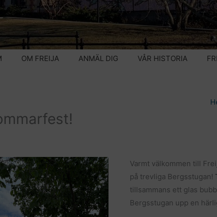
M
OM FREIJA
ANMÄL DIG
VÅR HISTORIA
FR
H
sommarfest!
Varmt välkommen till Fre
på trevliga Bergsstugan!
tillsammans ett glas bubb
Bergsstugan upp en härlig