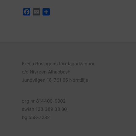
F
E
D
a
m
e
c
a
l
e
i
a
b
l
o
o
k
Freija Roslagens företagarkvinnor
c/o Nisreen Alhabbash
Junovägen 16, 761 65 Norrtälje
org nr 814400-9902
swish 123 389 38 80
bg 558-7282