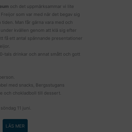
leum
och det uppmärksammar vi lite
 Freijor som var med när det begav sig
en tiden. Man får gärna vara med och
 under kvällen genom att klä sig efter
t få ett antal spännande presentationer
ijor.
80-tals drinkar och annat smått och gott
person.
ubbel med snacks, Bergsstugans
fe och chokladboll till dessert.
 söndag 11 juni.
LÄS MER