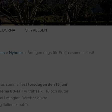
EIJORNA
STYRELSEN
em
Nyheter
Äntligen dags för Freijas sommarfest!
ijas sommarfest
torsdagen den 15 juni
Tema 80-tal!
Vi träffas kl. 18 och njuter
el i minglet. Därefter dukar
 italiensk buffé.