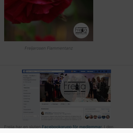
Freijarosen Flammentanz
Freija har en sluten
Facebookgrupp för medlemmar
. I den