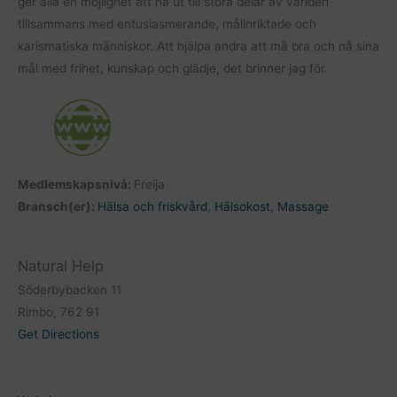
ger alla en möjlighet att nå ut till stora delar av världen
tillsammans med entusiasmerande, målinriktade och
karismatiska människor. Att hjälpa andra att må bra och nå sina
mål med frihet, kunskap och glädje, det brinner jag för.
Medlemskapsnivå:
Freija
Bransch(er):
Hälsa och friskvård
,
Hälsokost
,
Massage
Natural Help
Söderbybacken 11
Rimbo, 762 91
Get Directions