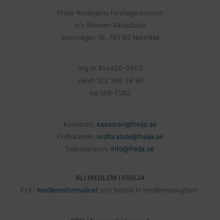
b
l
o
Freija Roslagens företagarkvinnor
o
c/o Nisreen Alhabbash
k
Junovägen 16, 761 65 Norrtälje
org nr 814400-9902
swish 123 389 38 80
bg 558-7282
Kassören:
kassoren@freija.se
Ordförande:
ordforande@freija.se
Sekreteraren:
info@freija.se
BLI MEDLEM I FREIJA
Fyll i
medlemsformuläret
och betala in medlemsavgiften.