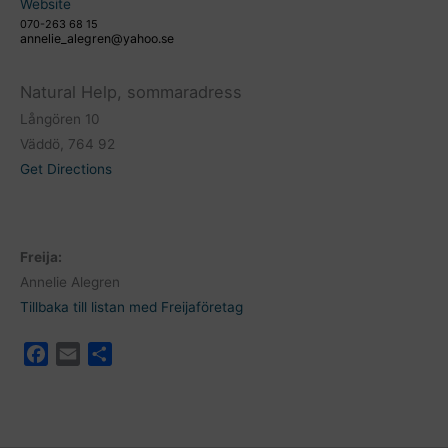
Website
070-263 68 15
annelie_alegren@yahoo.se
Natural Help, sommaradress
Långören 10
Väddö, 764 92
Get Directions
Freija:
Annelie Alegren
Tillbaka till listan med Freijaföretag
F
E
D
a
m
e
c
a
l
e
i
a