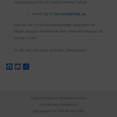
mötesstruktur för att snabbt komma i gång.
Anmäl dig till
natverka@freija.se
Just nu har vi två nätverksgrupper med plats för
någon enstaka medlem till, men finns det intresse så
startar vi fler!
Du får mer info efter anmälan. Välkommen!
F
E
D
a
m
e
c
a
l
e
i
a
b
l
o
Freija Roslagens företagarkvinnor
o
c/o Nisreen Alhabbash
k
Junovägen 16, 761 65 Norrtälje