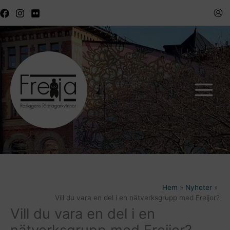
Hoppa
till
innehåll
Hem
Nyheter
Vill du vara en del i en nätverksgrupp med Freijor?
Vill du vara en del i en
nätverksgrupp med Freijor?