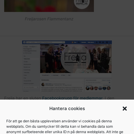
Freijarosen Flammentanz
Freija har en sluten
Facebookgrupp för medlemmar
. I den
gruppen kan du som är medlem kommunicera med andra Freijor,
Hantera cookies
ställa frågor, tipsa varandra etc… Här hittar du också bilder och
filer från Freijaträffar. Om du är Freija och finns på Facebook –
För att ge den bästa upplevelsen använder vi cookies på denna
webbplats. Om du samtycker till detta kan vi behandla data som
begär att få bli medlem
.
anonymt surfbeteende eller unika ID:n på denna webbplats. Att inte ge