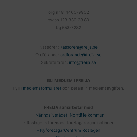
org nr 814400-9902
swish 123 389 38 80
bg 558-7282
Kassören:
kassoren@freija.se
Ordförande:
ordforande@freija.se
Sekreteraren:
info@freija.se
BLI MEDLEM I FREIJA
Fyll i
medlemsformuläret
och betala in medlemsavgiften.
FREIJA samarbetar med
- Näringslivsrådet, Norrtälje kommun
- Roslagens förenade företagarorganisationer
- NyföretagarCentrum Roslagen