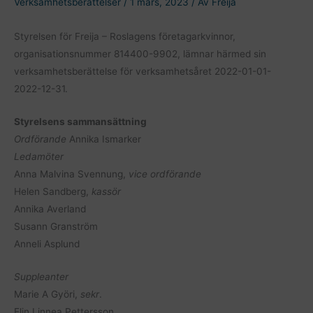
Verksamhetsberättelser
/
1 mars, 2023
/ Av
Freija
Styrelsen för Freija – Roslagens företagarkvinnor,
organisationsnummer 814400-9902, lämnar härmed sin
verksamhetsberättelse för verksamhetsåret 2022-01-01-
2022-12-31.
Styrelsens sammansättning
Ordförande
Annika Ismarker
Ledamöter
Anna Malvina Svennung,
vice ordförande
Helen Sandberg,
kassör
Annika Averland
Susann Granström
Anneli Asplund
Suppleanter
Marie A Györi,
sekr
.
Elin Linnea Pettersson