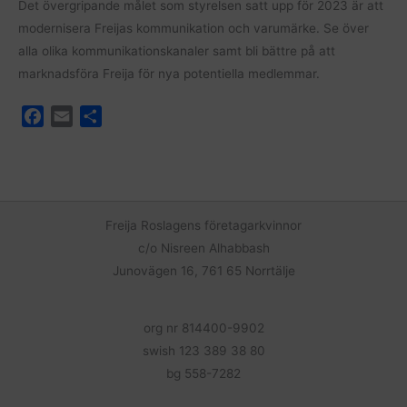
Det övergripande målet som styrelsen satt upp för 2023 är att
modernisera Freijas kommunikation och varumärke. Se över
alla olika kommunikationskanaler samt bli bättre på att
marknadsföra Freija för nya potentiella medlemmar.
F
E
D
a
m
e
c
a
l
e
i
a
b
l
o
Freija Roslagens företagarkvinnor
o
c/o Nisreen Alhabbash
k
Junovägen 16, 761 65 Norrtälje
org nr 814400-9902
swish 123 389 38 80
bg 558-7282