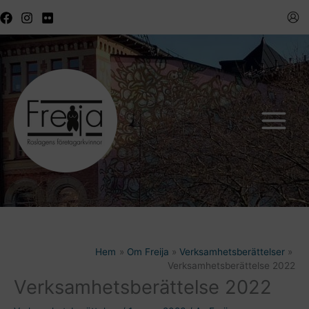
Hoppa
till
innehåll
Hem
Om Freija
Verksamhetsberättelser
Verksamhetsberättelse 2022
Verksamhetsberättelse 2022