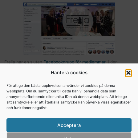
Freija har en sluten
Facebookgrupp för medlemmar
. I den
gruppen kan du som är medlem kommunicera med andra Freijor,
Hantera cookies
ställa frågor, tipsa varandra etc… Här hittar du också bilder och
filer från Freijaträffar. Om du är Freija och finns på Facebook –
För att ge den bästa upplevelsen använder vi cookies på denna
webbplats. Om du samtycker till detta kan vi behandla data som
begär att få bli medlem
.
anonymt surfbeteende eller unika ID:n på denna webbplats. Att inte ge
sitt samtycke eller att återkalla samtycke kan påverka vissa egenskaper
och funktioner negativt.
Copyright © 2026, Freija - Roslagens
Acceptera
företagarkvinnor
Integritetspolicy