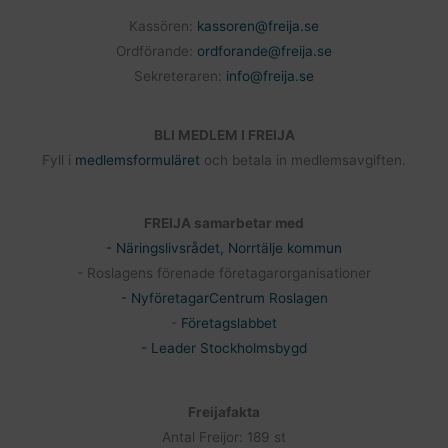
Kassören:
kassoren@freija.se
Ordförande:
ordforande@freija.se
Sekreteraren:
info@freija.se
BLI MEDLEM I FREIJA
Fyll i
medlemsformuläret
och betala in medlemsavgiften.
FREIJA samarbetar med
- Näringslivsrådet, Norrtälje kommun
- Roslagens förenade företagarorganisationer
- NyföretagarCentrum Roslagen
-
Företagslabbet
- Leader Stockholmsbygd
Freijafakta
Antal Freijor: 189 st