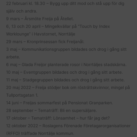
22 februari kl. 18.30 – Bygg upp ditt mod och stå upp för dig
själv och andra.
9 mars – Årsmöte Freija på Åtellet.
6, 13 och 20 april – Mingelkvällar på ”Touch by Index
Worklounge” i Havstornet, Norrtälje
29 mars – Kronprinsessan fick Freijanål.
3 maj – Kommunikationsgruppen bildades och drog i gång sitt
arbete.
6 maj – Glada Freijor planterade rosor i Norrtäljes stadskärna.
10 maj – Eventgruppen bildades och drog i gång sitt arbete.
11 maj – Stadgegruppen bildades och drog i gång sitt arbete.
20 maj 2022 – Freija stödjer bok om rösträttskvinnor, mingel på
Tullportsgatan 1.
14 juni – Freijas sommarfest på Pensionat Granparken.
28 september – Tematräff: Bli en supersäljare.
17 oktober – Tematräff: Lönsamhet – hur får jag det?
12 oktober 2022 – Roslagens Förenade Företagarorganisationer
(RFFO) träffade Norrtälje kommun.