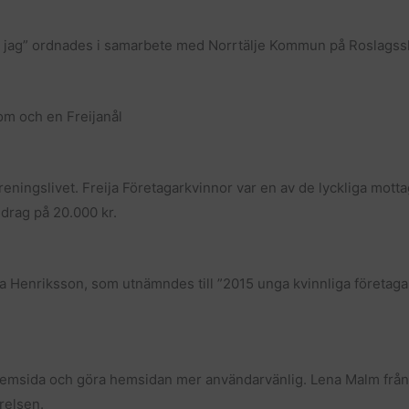
om jag” ordnades i samarbete med Norrtälje Kommun på Roslagss
om och en Freijanål
öreningslivet. Freija Företagarkvinnor var en av de lyckliga mot
drag på 20.000 kr.
ca Henriksson, som utnämndes till ”2015 unga kvinnliga företa
de hemsida och göra hemsidan mer användarvänlig. Lena Malm från
relsen.