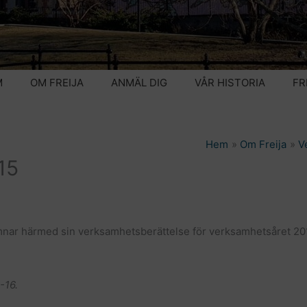
M
OM FREIJA
ANMÄL DIG
VÅR HISTORIA
FR
Hem
Om Freija
V
15
lämnar härmed sin verksamhetsberättelse för verksamhetsåret 20
-16.