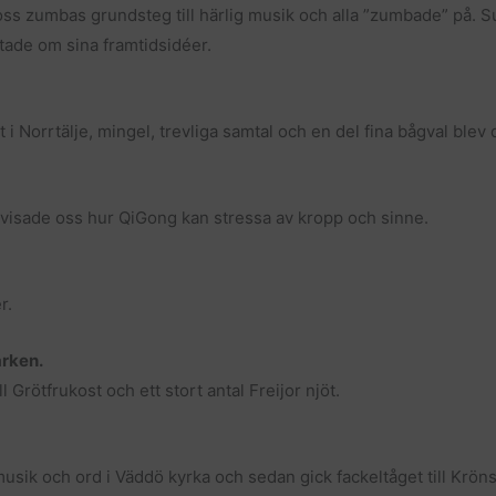
ss zumbas grundsteg till härlig musik och alla ”zumbade” på. S
tade om sina framtidsidéer.
Norrtälje, mingel, trevliga samtal och en del fina bågval blev 
 visade oss hur QiGong kan stressa av kropp och sinne.
r.
rken.
l Grötfrukost och ett stort antal Freijor njöt.
 musik och ord i Väddö kyrka och sedan gick fackeltåget till Kröns