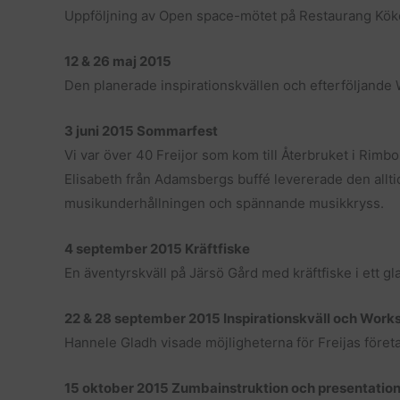
Uppföljning av Open space-mötet på Restaurang Köket,
12 & 26 maj 2015
Den planerade inspirationskvällen och efterföljande 
3 juni 2015 Sommarfest
Vi var över 40 Freijor som kom till Återbruket i Rimbo
Elisabeth från Adamsbergs buffé levererade den alltid
musikunderhållningen och spännande musikkryss.
4 september 2015 Kräftfiske
En äventyrskväll på Järsö Gård med kräftfiske i ett gla
22 & 28 september 2015 Inspirationskväll och Work
Hannele Gladh visade möjligheterna för Freijas företa
15 oktober 2015 Zumbainstruktion och presentatio