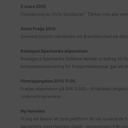
5 mars 2015
Föreläsning av Chris Sundqvist ” Tänker inte alla s
Årets Freija 2015
Zumreta Dzonlic utmärktes vid årsmötet med ett dipl
Roslagen Sparbanks stipendium
Roslagens Sparbanks Stiftelse delade ut bidrag till f
kompetensutveckling för Freija medlemmar gav ett bi
Företagargalan 2015 11 05.
Freijas stipendium på SEK 5.000.– tilldelades Angeli
underentreprenörer.
Ny hemsida
Vi tog ett beslut att byta plattform till vår nuvaran
samarbete med Hannele Gladh, representant från sty