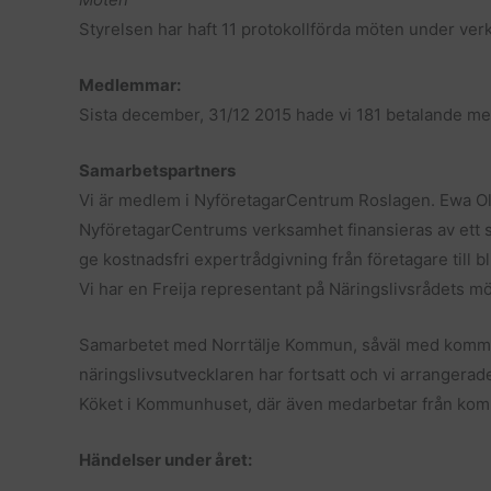
Styrelsen har haft 11 protokollförda möten under ver
Medlemmar:
Sista december, 31/12 2015 hade vi 181 betalande m
Samarbetspartners
Vi är medlem i NyföretagarCentrum Roslagen. Ewa Olof
NyföretagarCentrums verksamhet finansieras av ett st
ge kostnadsfri expertrådgivning från företagare till b
Vi har en Freija representant på Näringslivsrådets m
Samarbetet med Norrtälje Kommun, såväl med komm
näringslivsutvecklaren har fortsatt och vi arrangera
Köket i Kommunhuset, där även medarbetar från kom
Händelser under året: