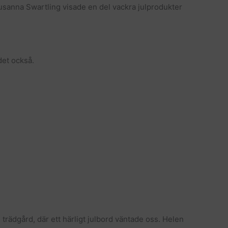
usanna Swartling visade en del vackra julprodukter
det också.
 trädgård, där ett härligt julbord väntade oss. Helen