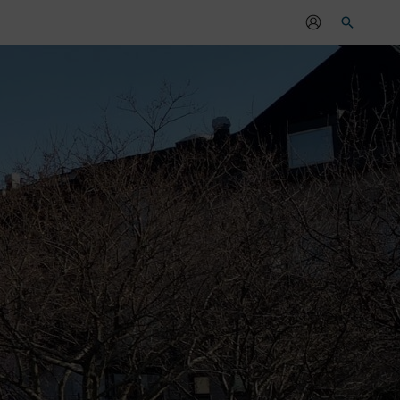
Sök
r