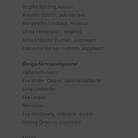
Birgitta Björling,
kassör
.
Annette Göthlin,
sekreterare
.
Margaretha Lindbäck,
ledamot
.
Ulrika Hilmersson,
ledamot
.
Anna Eriksson Burman,
suppleant
.
Catharina Hansen Lidholm,
suppleant
.
Övriga förtroendeposter
Valberedningen:
Eva Wilén- Olsson,
sammankallande
Lena Lindström
Eva Lindén
Revisorer:
Eva Stridsberg, ordinarie revisor
Helene Örtqvist, suppleant
Möten