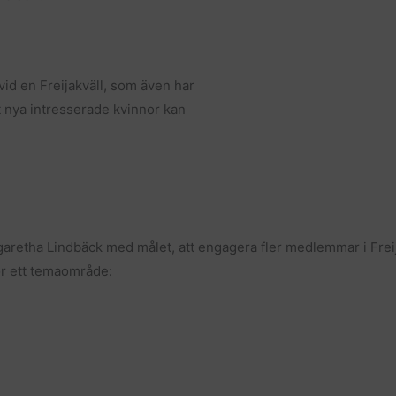
 vid en Freijakväll, som även har
tt nya intresserade kvinnor kan
retha Lindbäck med målet, att engagera fler medlemmar i Freija
ör ett temaområde: