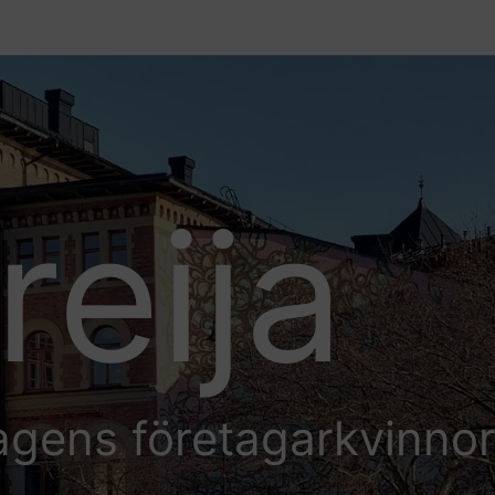
reija
agens företagarkvinno