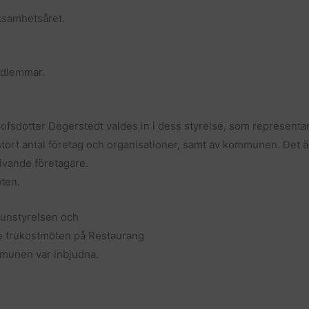
ksamhetsåret.
edlemmar.
sdotter Degerstedt valdes in i dess styrelse, som representant
ort antal företag och organisationer, samt av kommunen. Det är 
livande företagare.
öten.
unstyrelsen och
de frukostmöten på Restaurang
munen var inbjudna.