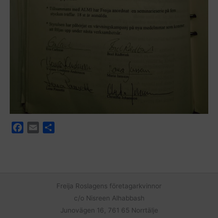
F
E
D
a
m
e
c
a
l
e
i
a
b
l
o
Freija Roslagens företagarkvinnor
o
c/o Nisreen Alhabbash
k
Junovägen 16, 761 65 Norrtälje