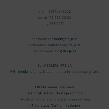
org nr 814400-9902
swish 123 389 38 80
bg 558-7282
Kassören:
kassoren@freija.se
Ordförande:
ordforande@freija.se
Sekreteraren:
info@freija.se
BLI MEDLEM I FREIJA
Fyll i
medlemsformuläret
och betala in medlemsavgiften.
FREIJA samarbetar med
- Näringslivsrådet, Norrtälje kommun
- Roslagens förenade företagarorganisationer
- NyföretagarCentrum Roslagen