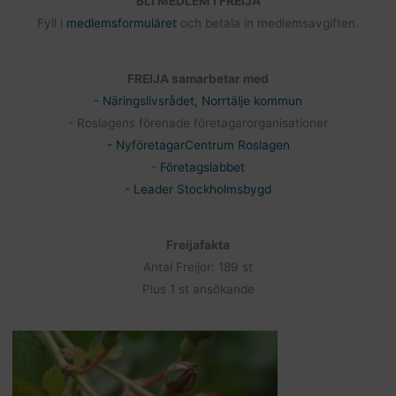
BLI MEDLEM I FREIJA
Fyll i
medlemsformuläret
och betala in medlemsavgiften.
FREIJA samarbetar med
- Näringslivsrådet, Norrtälje kommun
- Roslagens förenade företagarorganisationer
- NyföretagarCentrum Roslagen
-
Företagslabbet
- Leader Stockholmsbygd
Freijafakta
Antal Freijor: 189 st
Plus 1 st ansökande