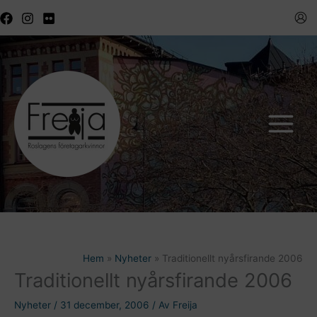
Hoppa
till
innehåll
Hem
Nyheter
Traditionellt nyårsfirande 2006
Traditionellt nyårsfirande 2006
Nyheter
/
31 december, 2006
/ Av
Freija