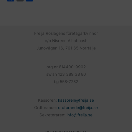
a
m
e
c
a
l
e
i
a
b
l
o
Freija Roslagens företagarkvinnor
o
c/o Nisreen Alhabbash
k
Junovägen 16, 761 65 Norrtälje
org nr 814400-9902
swish 123 389 38 80
bg 558-7282
Kassören:
kassoren@freija.se
Ordförande:
ordforande@freija.se
Sekreteraren:
info@freija.se