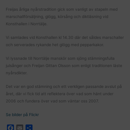
Freijas årliga nyårstradition gick som vanligt av stapeln med
marschallförsäljning, glögg, körsång och diktläsning vid
Konsthallen i Norrtälje.
Vi samlades vid Konsthallen kl 14.30 där det såldes marschaller
och serverades rykande het glögg med pepparkakor.
Vi lyssnade till Norrtälje manskör som sjöng stämningsfulla
julsånger och Freijan Gittan Olsson som enligt traditionen läste
nyårsdikter.
Det var en god stämning och ett verkligen passande avslut på
året, där vi fick tid att reflektera över vad som hänt under
2006 och fundera över vad som väntar oss 2007.
Se bilder på Flickr
F
E
D