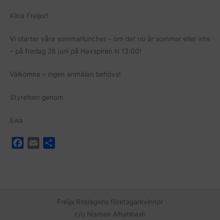
Kära Freijor!
Vi startar våra sommarluncher – om det nu är sommar eller inte
– på fredag 26 juni på Havspiren kl 13:00!
Välkomna – ingen anmälan behövs!
Styrelsen genom
Ewa
F
E
D
a
m
e
c
a
l
e
i
a
b
l
o
Freija Roslagens företagarkvinnor
o
c/o Nisreen Alhabbash