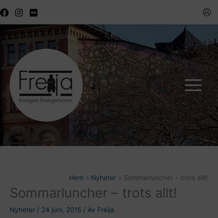
Hoppa
till
innehåll
Hem
Nyheter
Sommarluncher – trots allt!
Sommarluncher – trots allt!
Nyheter
/
24 juni, 2015
/ Av
Freija