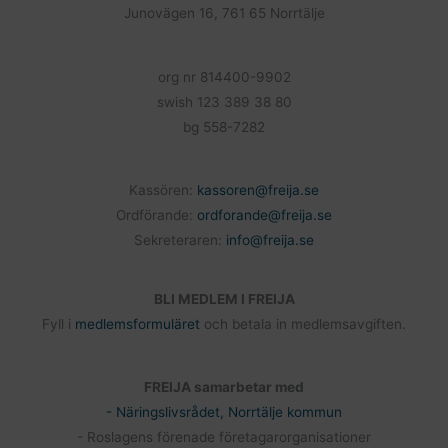
k
Junovägen 16, 761 65 Norrtälje
org nr 814400-9902
swish 123 389 38 80
bg 558-7282
Kassören:
kassoren@freija.se
Ordförande:
ordforande@freija.se
Sekreteraren:
info@freija.se
BLI MEDLEM I FREIJA
Fyll i
medlemsformuläret
och betala in medlemsavgiften.
FREIJA samarbetar med
- Näringslivsrådet, Norrtälje kommun
- Roslagens förenade företagarorganisationer