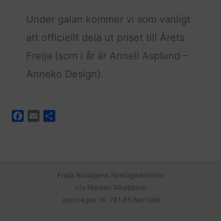
Under galan kommer vi som vanligt
att officiellt dela ut priset till Årets
Freija (som i år är Anneli Asplund –
Anneko Design).
F
E
D
a
m
e
c
a
l
e
i
a
b
l
o
Freija Roslagens företagarkvinnor
o
c/o Nisreen Alhabbash
k
Junovägen 16, 761 65 Norrtälje