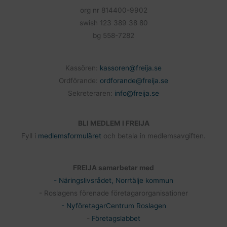
org nr 814400-9902
swish 123 389 38 80
bg 558-7282
Kassören:
kassoren@freija.se
Ordförande:
ordforande@freija.se
Sekreteraren:
info@freija.se
BLI MEDLEM I FREIJA
Fyll i
medlemsformuläret
och betala in medlemsavgiften.
FREIJA samarbetar med
- Näringslivsrådet, Norrtälje kommun
- Roslagens förenade företagarorganisationer
- NyföretagarCentrum Roslagen
-
Företagslabbet