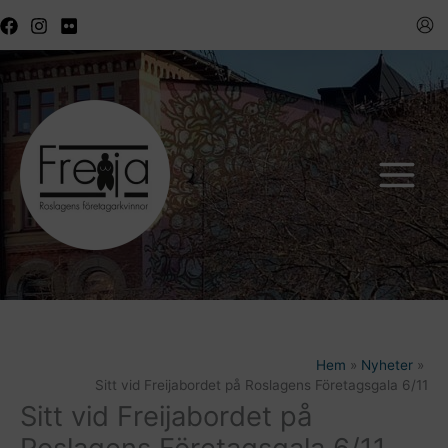
Hoppa
till
innehåll
Hem
Nyheter
Sitt vid Freijabordet på Roslagens Företagsgala 6/11
Sitt vid Freijabordet på
Roslagens Företagsgala 6/11