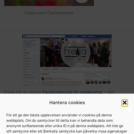
Freijarosen Flammentanz
Freija har en sluten
Facebookgrupp för medlemmar
. I den
gruppen kan du som är medlem kommunicera med andra Freijor,
Hantera cookies
ställa frågor, tipsa varandra etc… Här hittar du också bilder och
filer från Freijaträffar. Om du är Freija och finns på Facebook –
För att ge den bästa upplevelsen använder vi cookies på denna
webbplats. Om du samtycker till detta kan vi behandla data som
begär att få bli medlem
.
anonymt surfbeteende eller unika ID:n på denna webbplats. Att inte ge
sitt samtycke eller att återkalla samtycke kan påverka vissa egenskaper