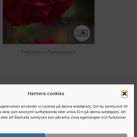
Freijarosen Flammentanz
kgrupp för medlemmar
. I den gruppen kan du som är
Hantera cookies
a Freijor, ställa frågor, tipsa varandra etc… Här
 upplevelsen använder vi cookies på denna webbplats. Om du samtycker till
er från Freijaträffar. Om du är Freija och finns på
a data som anonymt surfbeteende eller unika ID:n på denna webbplats. Att
e eller att återkalla samtycke kan påverka vissa egenskaper och funktioner
 medlem
.