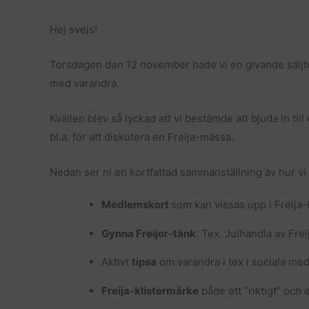
Hej svejs!
Torsdagen den 12 november hade vi en givande säljtorg
med varandra.
Kvällen blev så lyckad att vi bestämde att bjuda in ti
bl.a. för att diskutera en Freija-mässa.
Nedan ser ni en kortfattad sammanställning av hur vi v
Medlemskort
som kan vissas upp i Freija
Gynna Freijor-tänk
: Tex. Julhandla av Frei
Aktivt
tipsa
om varandra i tex i sociala medi
Freija-klistermärke
både ett ”riktigt” och 