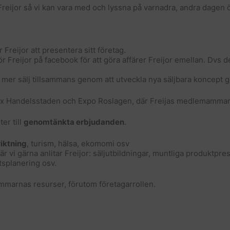
r Freijor så vi kan vara med och lyssna på varnadra, andra dagen
 Freijor att presentera sitt företag.
ör Freijor på facebook för att göra affärer Freijor emellan. Dvs d
 mer sälj tillsammans genom att utveckla nya säljbara koncept
x Handelsstaden och Expo Roslagen, där Freijas medlemammar 
er till
genomtänkta erbjudanden
.
iktning
, turism, hälsa, ekomomi osv
vi gärna anlitar Freijor: säljutbildningar, muntliga produktpres
splanering osv.
marnas resurser, förutom företagarrollen.