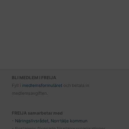
BLI MEDLEM I FREIJA
Fyll i
medlemsformuläret
och betala in
medlemsavgiften.
FREIJA samarbetar med
- Näringslivsrådet, Norrtälje kommun
- Roslagens förenade företagarorganisationer