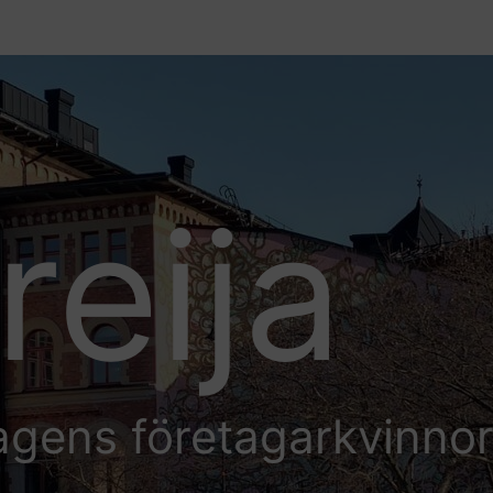
reija
agens företagarkvinno