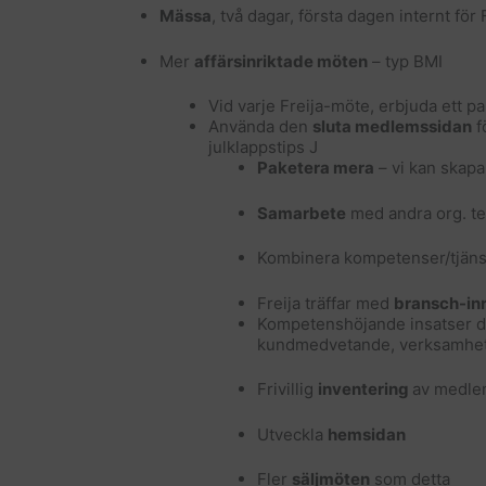
Mässa
, två dagar, första dagen internt fö
Mer
affärsinriktade möten
– typ BMI
Vid varje Freija-möte, erbjuda ett par
Använda den
sluta medlemssidan
f
julklappstips J
Paketera mera
– vi kan skapa
Samarbete
med andra org. te
Kombinera kompetenser/tjänst
Freija träffar med
bransch-inr
Kompetenshöjande insatser där 
kundmedvetande, verksamhet
Frivillig
inventering
av medlem
Utveckla
hemsidan
Fler
säljmöten
som detta