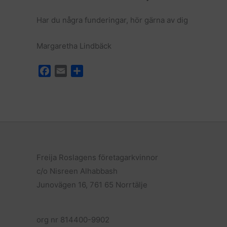
Har du några funderingar, hör gärna av dig
Margaretha Lindbäck
F
E
D
a
m
e
c
a
l
e
i
a
b
l
o
o
k
Freija Roslagens företagarkvinnor
c/o Nisreen Alhabbash
Junovägen 16, 761 65 Norrtälje
org nr 814400-9902