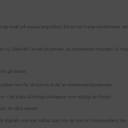
s-kväll på restaurang Köket. Ett tio-tal Freija-medlemmar deltog 
ll en ny Säljkväll i slutet på januari, se kommande inbjudan. Vi 
ill gå vidare:
-butiker mm för att kunna ta del av medlemserbjudanden.
jor – att köpa så många julklappar som möjligt av Freijor.
er, till våra vänner
ett digitalt, som kan sättas upp hos de som är Freijamedlem, tex