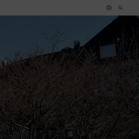
Sök
r