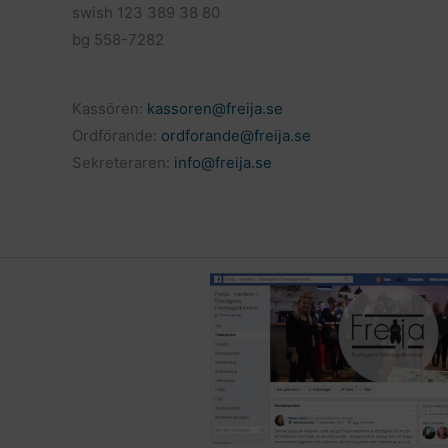
swish 123 389 38 80
bg 558-7282
Kassören:
kassoren@freija.se
Ordförande:
ordforande@freija.se
Sekreteraren:
info@freija.se