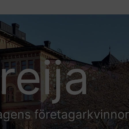
reija
agens företagarkvinno