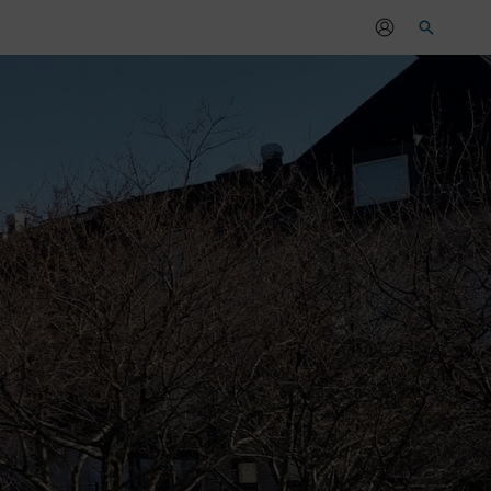
Sök
r