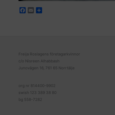
F
E
D
a
m
e
c
a
l
e
i
a
b
l
o
o
k
Freija Roslagens företagarkvinnor
c/o Nisreen Alhabbash
Junovägen 16, 761 65 Norrtälje
org nr 814400-9902
swish 123 389 38 80
bg 558-7282