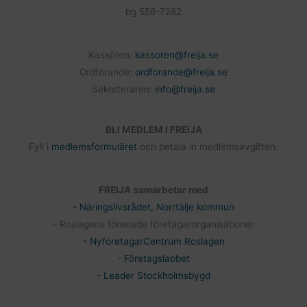
bg 558-7282
Kassören:
kassoren@freija.se
Ordförande:
ordforande@freija.se
Sekreteraren:
info@freija.se
BLI MEDLEM I FREIJA
Fyll i
medlemsformuläret
och betala in medlemsavgiften.
FREIJA samarbetar med
- Näringslivsrådet, Norrtälje kommun
- Roslagens förenade företagarorganisationer
- NyföretagarCentrum Roslagen
-
Företagslabbet
- Leader Stockholmsbygd