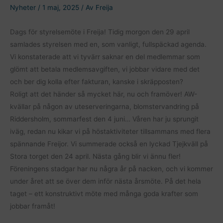
Nyheter
/
1 maj, 2025
/ Av
Freija
Dags för styrelsemöte i Freija! Tidig morgon den 29 april
samlades styrelsen med en, som vanligt, fullspäckad agenda.
Vi konstaterade att vi tyvärr saknar en del medlemmar som
glömt att betala medlemsavgiften, vi jobbar vidare med det
och ber dig kolla efter fakturan, kanske i skräpposten?
Roligt att det händer så mycket här, nu och framöver! AW-
kvällar på någon av uteserveringarna, blomstervandring på
Riddersholm, sommarfest den 4 juni… Våren har ju sprungit
iväg, redan nu kikar vi på höstaktiviteter tillsammans med flera
spännande Freijor. Vi summerade också en lyckad Tjejkväll på
Stora torget den 24 april. Nästa gång blir vi ännu fler!
Föreningens stadgar har nu några år på nacken, och vi kommer
under året att se över dem inför nästa årsmöte. På det hela
taget – ett konstruktivt möte med många goda krafter som
jobbar framåt!