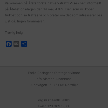
Välkommen på årets första nätverksträff! Vi ses helt informellt
på Åtellet onsdagen den 14 maj kl 8-9. Den som vill köper
frukost och så träffas vi och pratar om det som intresserar oss
just då. Ingen föranmälan.
Trevlig helg!
F
E
D
a
m
e
c
a
l
e
i
a
b
l
o
Freija Roslagens företagarkvinnor
o
c/o Nisreen Alhabbash
k
Junovägen 16, 761 65 Norrtälje
org nr 814400-9902
swish 123 389 38 80