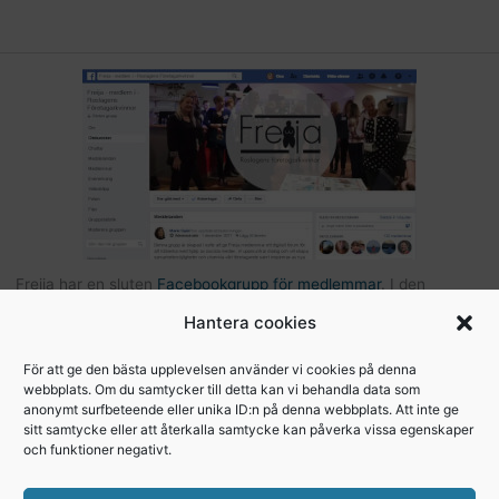
Freija har en sluten
Facebookgrupp för medlemmar
. I den
gruppen kan du som är medlem kommunicera med andra Freijor,
Hantera cookies
ställa frågor, tipsa varandra etc… Här hittar du också bilder och
filer från Freijaträffar. Om du är Freija och finns på Facebook –
För att ge den bästa upplevelsen använder vi cookies på denna
webbplats. Om du samtycker till detta kan vi behandla data som
begär att få bli medlem
.
anonymt surfbeteende eller unika ID:n på denna webbplats. Att inte ge
sitt samtycke eller att återkalla samtycke kan påverka vissa egenskaper
och funktioner negativt.
Copyright © 2026, Freija - Roslagens