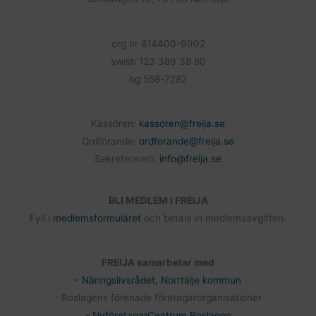
org nr 814400-9902
swish 123 389 38 80
bg 558-7282
Kassören:
kassoren@freija.se
Ordförande:
ordforande@freija.se
Sekreteraren:
info@freija.se
BLI MEDLEM I FREIJA
Fyll i
medlemsformuläret
och betala in medlemsavgiften.
FREIJA samarbetar med
- Näringslivsrådet, Norrtälje kommun
- Roslagens förenade företagarorganisationer
- NyföretagarCentrum Roslagen