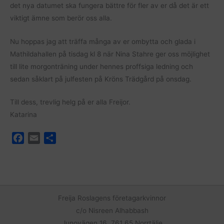
det nya datumet ska fungera bättre för fler av er då det är ett
viktigt ämne som berör oss alla.
Nu hoppas jag att träffa många av er ombytta och glada i
Mathildahallen på tisdag kl 8 när Nina Stahre ger oss möjlighet
till lite morgonträning under hennes proffsiga ledning och
sedan såklart på julfesten på Kröns Trädgård på onsdag.
Till dess, trevlig helg på er alla Freijor.
Katarina
F
E
D
a
m
e
c
a
l
e
i
a
b
l
o
Freija Roslagens företagarkvinnor
o
c/o Nisreen Alhabbash
k
Junovägen 16, 761 65 Norrtälje