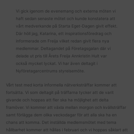
Vi gick igenom de evenemang och externa möten vi
haft sedan senaste mötet och kunde konstatera att
vårt medverkande på Starta Eget-Dagen givit effekt.
Där höll jag, Katarina, ett inspirationsföredrag och
informerade om Freija vilket redan givit flera nya
medlemmar. Deltagandet på Företagsgalan där vi
delade ut pris till Årets Freija Annkristin Hult var
också mycket lyckat. Vi har även deltagit i
Nyföretagarcentrums styrelsemöte.
Vårt test med korta informella nätverksträffar kommer att
fortsätta. Vi som deltagit på träffarna tycker att de varit
givande och hoppas att fler ska ha möjlighet att delta
framöver. Vi kommer att växla mellan morgon och kvällsträffar
samt förlägga dem olika veckodagar för att alla ska ha en
chans att komma. Det inställda medlemsmötet med tema
hållbarhet kommer att hållas i februari och vi hoppas såklart att