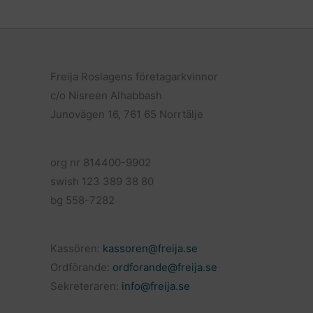
e
i
a
b
l
o
o
k
Freija Roslagens företagarkvinnor
c/o Nisreen Alhabbash
Junovägen 16, 761 65 Norrtälje
org nr 814400-9902
swish 123 389 38 80
bg 558-7282
Kassören:
kassoren@freija.se
Ordförande:
ordforande@freija.se
Sekreteraren:
info@freija.se