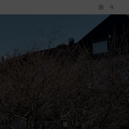
Sök
r