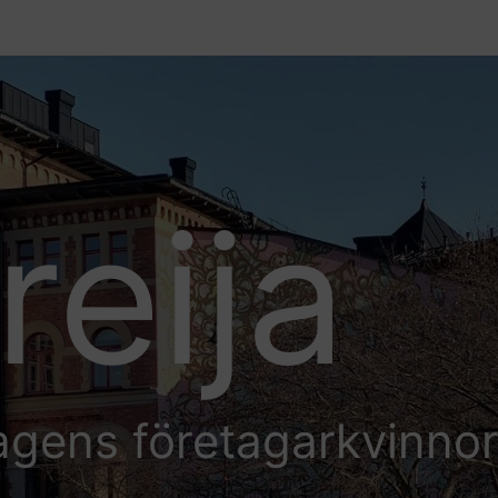
reija
agens företagarkvinno