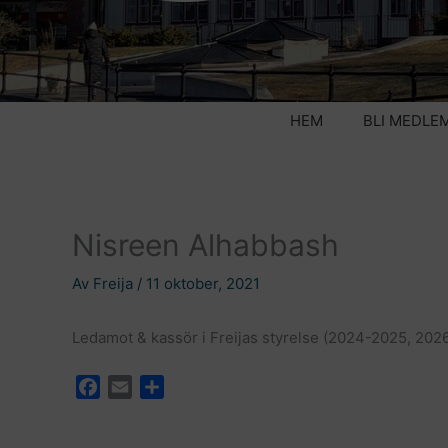
HEM
BLI MEDLE
Nisreen Alhabbash
Av
Freija
/
11 oktober, 2021
Ledamot & kassör i Freijas styrelse (2024-2025, 202
F
E
D
a
m
e
c
a
l