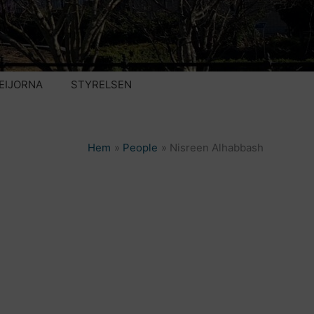
EIJORNA
STYRELSEN
Hem
People
Nisreen Alhabbash