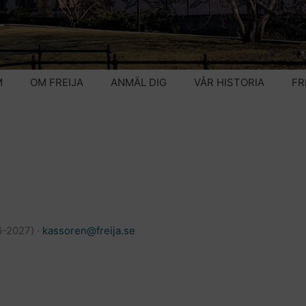
M
OM FREIJA
ANMÄL DIG
VÅR HISTORIA
FR
6-2027) ·
kassoren@freija.se