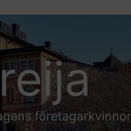
reija
agens företagarkvinno