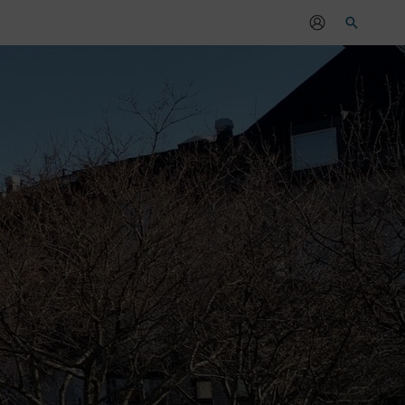
Sök
r