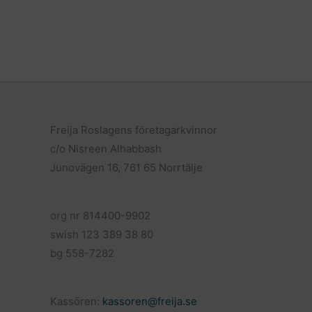
Freija Roslagens företagarkvinnor
c/o Nisreen Alhabbash
Junovägen 16, 761 65 Norrtälje
org nr 814400-9902
swish 123 389 38 80
bg 558-7282
Kassören:
kassoren@freija.se