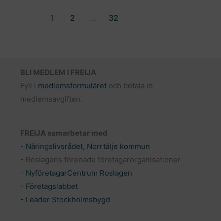
1
2
…
32
BLI MEDLEM I FREIJA
Fyll i
medlemsformuläret
och betala in
medlemsavgiften.
FREIJA samarbetar med
- Näringslivsrådet, Norrtälje kommun
- Roslagens förenade företagarorganisationer
- NyföretagarCentrum Roslagen
-
Företagslabbet
- Leader Stockholmsbygd