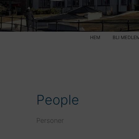
HEM
BLI MEDLE
People
Personer