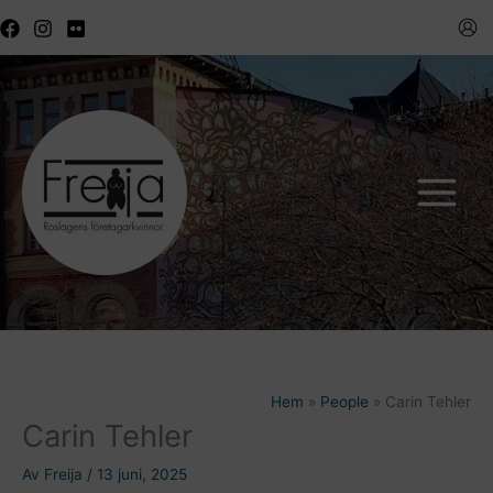
Hoppa
till
innehåll
Hem
People
Carin Tehler
Carin Tehler
Av
Freija
/
13 juni, 2025