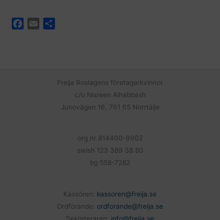
F
E
D
a
m
e
c
a
l
e
i
a
b
l
o
Freija Roslagens företagarkvinnor
o
c/o Nisreen Alhabbash
k
Junovägen 16, 761 65 Norrtälje
org nr 814400-9902
swish 123 389 38 80
bg 558-7282
Kassören:
kassoren@freija.se
Ordförande:
ordforande@freija.se
Sekreteraren:
info@freija.se