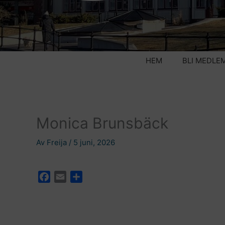
HEM
BLI MEDLE
Monica Brunsbäck
Av
Freija
/
5 juni, 2026
F
E
D
a
m
e
c
a
l
e
i
a