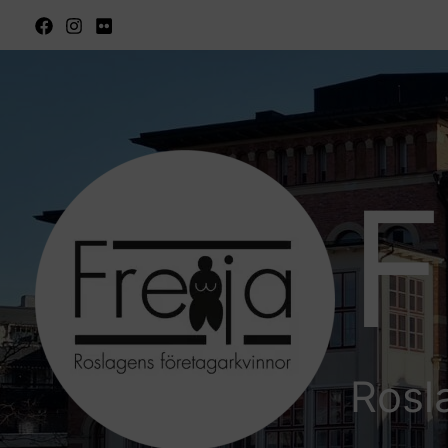
Hoppa
till
innehåll
F
Rosl