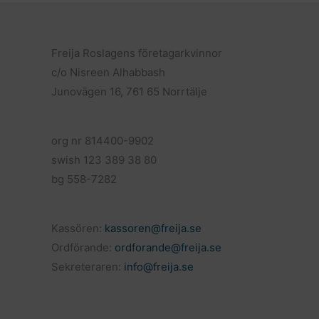
b
l
o
o
k
Freija Roslagens företagarkvinnor
c/o Nisreen Alhabbash
Junovägen 16, 761 65 Norrtälje
org nr 814400-9902
swish 123 389 38 80
bg 558-7282
Kassören:
kassoren@freija.se
Ordförande:
ordforande@freija.se
Sekreteraren:
info@freija.se