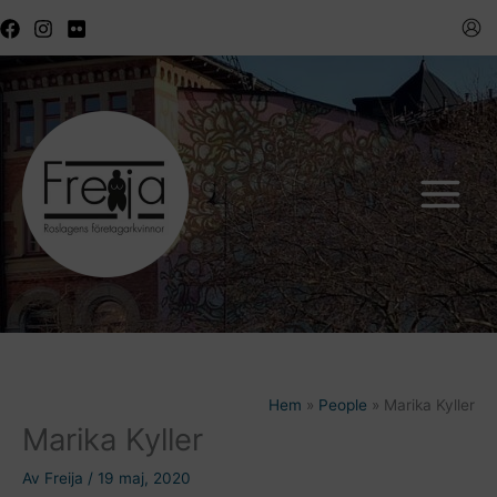
Hoppa
till
innehåll
Hem
People
Marika Kyller
Marika Kyller
Av
Freija
/
19 maj, 2020