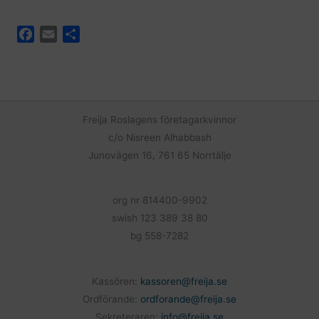
F
E
D
a
m
e
c
a
l
e
i
a
b
l
o
Freija Roslagens företagarkvinnor
o
c/o Nisreen Alhabbash
k
Junovägen 16, 761 65 Norrtälje
org nr 814400-9902
swish 123 389 38 80
bg 558-7282
Kassören:
kassoren@freija.se
Ordförande:
ordforande@freija.se
Sekreteraren:
info@freija.se