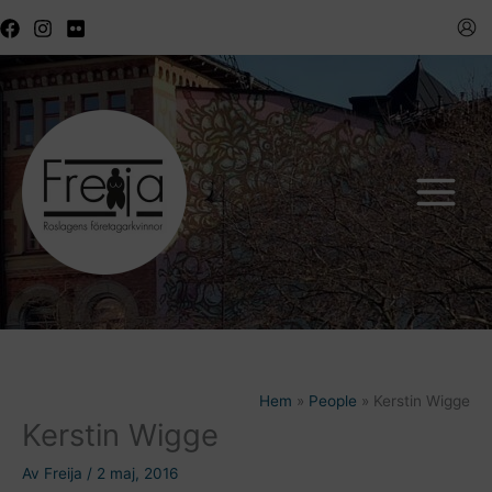
Hoppa
till
innehåll
Hem
People
Kerstin Wigge
Kerstin Wigge
Av
Freija
/
2 maj, 2016