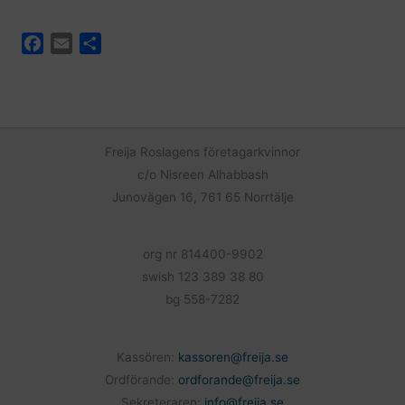
F
E
D
a
m
e
c
a
l
e
i
a
b
l
o
Freija Roslagens företagarkvinnor
o
c/o Nisreen Alhabbash
k
Junovägen 16, 761 65 Norrtälje
org nr 814400-9902
swish 123 389 38 80
bg 558-7282
Kassören:
kassoren@freija.se
Ordförande:
ordforande@freija.se
Sekreteraren:
info@freija.se