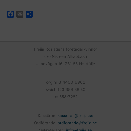
F
E
D
a
m
e
c
a
l
e
i
a
b
l
o
Freija Roslagens företagarkvinnor
o
c/o Nisreen Alhabbash
k
Junovägen 16, 761 65 Norrtälje
org nr 814400-9902
swish 123 389 38 80
bg 558-7282
Kassören:
kassoren@freija.se
Ordförande:
ordforande@freija.se
Sekreteraren:
info@freija.se