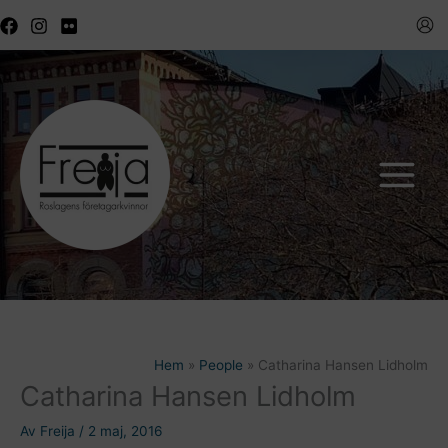
Hoppa
till
innehåll
Hem
People
Catharina Hansen Lidholm
Catharina Hansen Lidholm
Av
Freija
/
2 maj, 2016