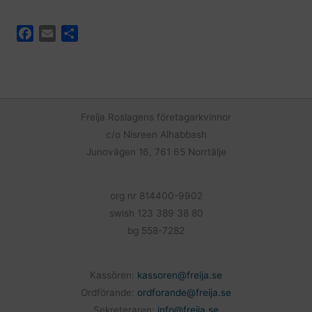
F
E
D
a
m
e
c
a
l
e
i
a
b
l
o
Freija Roslagens företagarkvinnor
o
c/o Nisreen Alhabbash
k
Junovägen 16, 761 65 Norrtälje
org nr 814400-9902
swish 123 389 38 80
bg 558-7282
Kassören:
kassoren@freija.se
Ordförande:
ordforande@freija.se
Sekreteraren:
info@freija.se