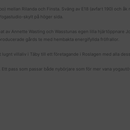
) mellan Rilanda och Finsta. Sväng av E18 (avfart 190) och åk 
 Yogastudio-skylt på höger sida.
reat av Annette Wasting och Wasstunas egen lilla hjärtöppnare J
roducerade gårds te med hembakta energifyllda fröfrallor.
lugnt villaliv i Täby till ett företagande i Roslagen med alla des
ss. Ett pass som passar både nybörjare som för mer vana yogaut