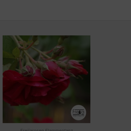
Freijarosen Flammentanz