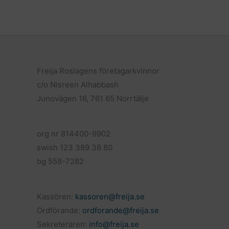
c
a
l
e
i
a
b
l
o
o
k
Freija Roslagens företagarkvinnor
c/o Nisreen Alhabbash
Junovägen 16, 761 65 Norrtälje
org nr 814400-9902
swish 123 389 38 80
bg 558-7282
Kassören:
kassoren@freija.se
Ordförande:
ordforande@freija.se
Sekreteraren:
info@freija.se