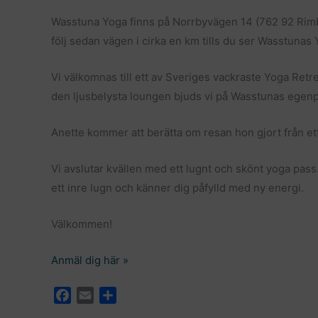
Wasstuna Yoga finns på Norrbyvägen 14 (762 92 Rimbo
följ sedan vägen i cirka en km tills du ser Wasstunas
Vi välkomnas till ett av Sveriges vackraste Yoga Ret
den ljusbelysta loungen bjuds vi på Wasstunas egenp
Anette kommer att berätta om resan hon gjort från ett 
Vi avslutar kvällen med ett lugnt och skönt yoga pa
ett inre lugn och känner dig påfylld med ny energi.
Välkommen!
Anmäl dig här »
F
E
D
a
m
e