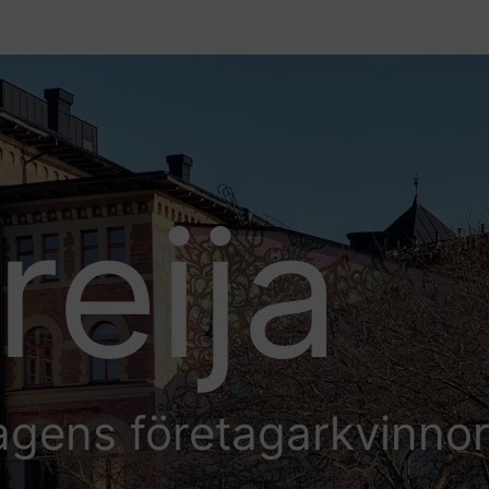
reija
agens företagarkvinno