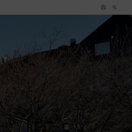
Sök
r