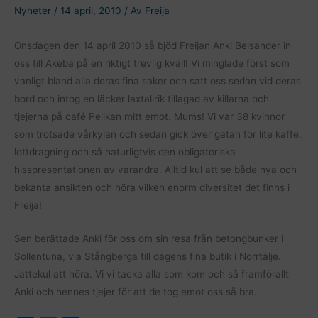
Nyheter
/
14 april, 2010
/ Av
Freija
Onsdagen den 14 april 2010 så bjöd Freijan Anki Belsander in
oss till Akeba på en riktigt trevlig kväll! Vi minglade först som
vanligt bland alla deras fina saker och satt oss sedan vid deras
bord och intog en läcker laxtallrik tillagad av killarna och
tjejerna på café Pelikan mitt emot. Mums! Vi var 38 kvinnor
som trotsade vårkylan och sedan gick över gatan för lite kaffe,
lottdragning och så naturligtvis den obligatoriska
hisspresentationen av varandra. Alltid kul att se både nya och
bekanta ansikten och höra vilken enorm diversitet det finns i
Freija!
Sen berättade Anki för oss om sin resa från betongbunker i
Sollentuna, via Stångberga till dagens fina butik i Norrtälje.
Jättekul att höra. Vi vi tacka alla som kom och så framförallt
Anki och hennes tjejer för att de tog emot oss så bra.