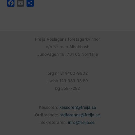
F
E
D
a
m
e
c
a
l
e
i
a
b
l
o
Freija Roslagens företagarkvinnor
o
c/o Nisreen Alhabbash
k
Junovägen 16, 761 65 Norrtälje
org nr 814400-9902
swish 123 389 38 80
bg 558-7282
Kassören:
kassoren@freija.se
Ordförande:
ordforande@freija.se
Sekreteraren:
info@freija.se