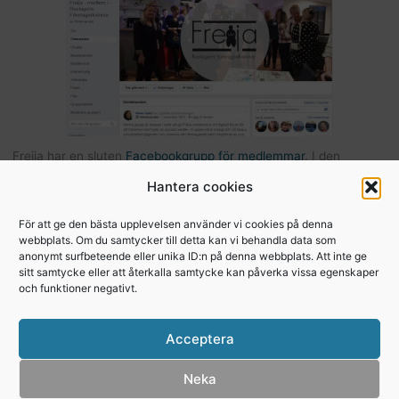
Freija har en sluten
Facebookgrupp för medlemmar
. I den
gruppen kan du som är medlem kommunicera med andra Freijor,
Hantera cookies
ställa frågor, tipsa varandra etc… Här hittar du också bilder och
filer från Freijaträffar. Om du är Freija och finns på Facebook –
För att ge den bästa upplevelsen använder vi cookies på denna
webbplats. Om du samtycker till detta kan vi behandla data som
begär att få bli medlem
.
anonymt surfbeteende eller unika ID:n på denna webbplats. Att inte ge
sitt samtycke eller att återkalla samtycke kan påverka vissa egenskaper
och funktioner negativt.
Copyright © 2026, Freija - Roslagens
Acceptera
företagarkvinnor
Integritetspolicy
Neka
Cookie Policy (EU)