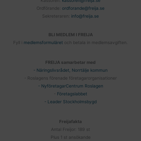
Kassören:
kassoren@freija.se
Ordförande:
ordforande@freija.se
Sekreteraren:
info@freija.se
BLI MEDLEM I FREIJA
Fyll i
medlemsformuläret
och betala in medlemsavgiften.
FREIJA samarbetar med
- Näringslivsrådet, Norrtälje kommun
- Roslagens förenade företagarorganisationer
- NyföretagarCentrum Roslagen
-
Företagslabbet
- Leader Stockholmsbygd
Freijafakta
Antal Freijor: 189 st
Plus 1 st ansökande