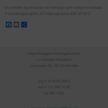
Du anmäler dig bindande via hemsidan som vanligt och betalar
in anmälningsavgiften till Freijas pg-konto 439 45 68-2.
F
E
D
a
m
e
c
a
l
e
i
a
b
l
o
Freija Roslagens företagarkvinnor
o
c/o Nisreen Alhabbash
k
Junovägen 16, 761 65 Norrtälje
org nr 814400-9902
swish 123 389 38 80
bg 558-7282