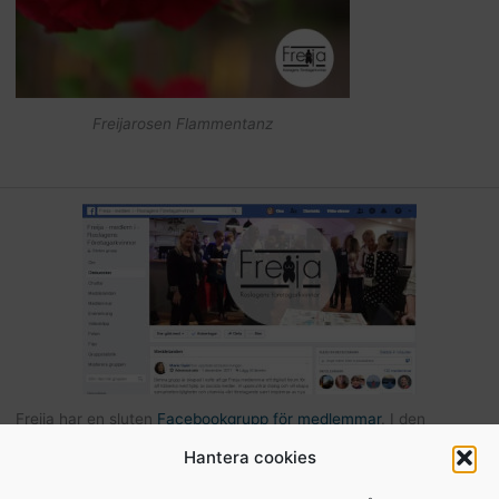
Freijarosen Flammentanz
Freija har en sluten
Facebookgrupp för medlemmar
. I den
gruppen kan du som är medlem kommunicera med andra Freijor,
Hantera cookies
ställa frågor, tipsa varandra etc… Här hittar du också bilder och