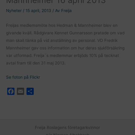
Nyheter
/
15 april, 2013
/ Av
Freija
Freijas medlemsmöte hos Hedman & Mannheimer blev en
givande kväll. Rådgivare Kennet Gunnarsson pratade om vad
man skall tänka på vid anställning av personal. VD Fredrik
Mannheimer gav oss information om hur deras sjukförsäkring
var utformad. Freija´s medlemmar erbjöds 10% på tecknat
avtal fram till den 31 maj 2013.
Se foton på Flickr
F
E
D
a
m
e
c
a
l
e
i
a
b
l
o
Freija Roslagens företagarkvinnor
o
c/o Nisreen Alhabbash