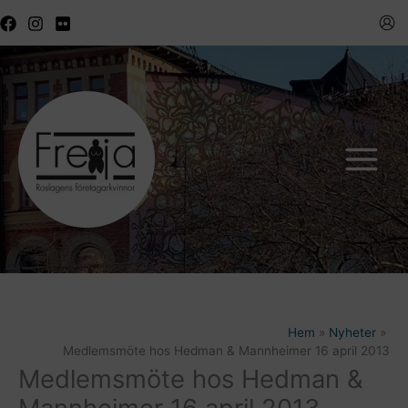
Hoppa
till
innehåll
Hem
Nyheter
Medlemsmöte hos Hedman & Mannheimer 16 april 2013
Medlemsmöte hos Hedman &
Mannheimer 16 april 2013