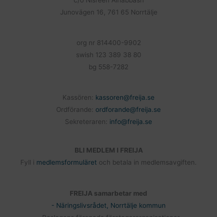
k
Junovägen 16, 761 65 Norrtälje
org nr 814400-9902
swish 123 389 38 80
bg 558-7282
Kassören:
kassoren@freija.se
Ordförande:
ordforande@freija.se
Sekreteraren:
info@freija.se
BLI MEDLEM I FREIJA
Fyll i
medlemsformuläret
och betala in medlemsavgiften.
FREIJA samarbetar med
- Näringslivsrådet, Norrtälje kommun