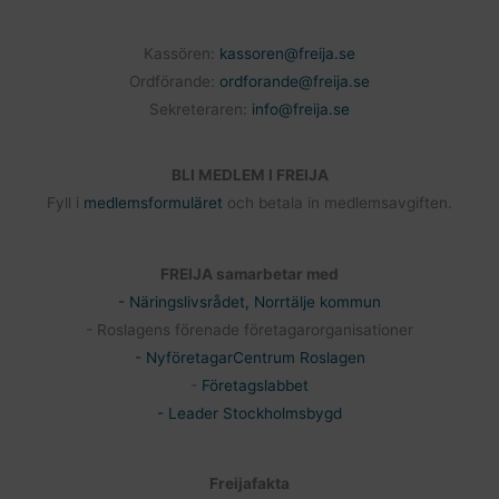
Kassören:
kassoren@freija.se
Ordförande:
ordforande@freija.se
Sekreteraren:
info@freija.se
BLI MEDLEM I FREIJA
Fyll i
medlemsformuläret
och betala in medlemsavgiften.
FREIJA samarbetar med
- Näringslivsrådet, Norrtälje kommun
- Roslagens förenade företagarorganisationer
- NyföretagarCentrum Roslagen
-
Företagslabbet
- Leader Stockholmsbygd
Freijafakta