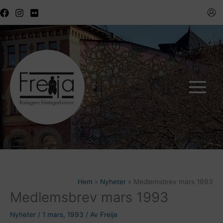
Hoppa
till
innehåll
Hem
Nyheter
Medlemsbrev mars 1993
Medlemsbrev mars 1993
Nyheter
/
1 mars, 1993
/ Av
Freija