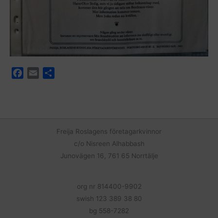
F
E
D
a
m
e
c
a
l
e
i
a
b
l
o
Freija Roslagens företagarkvinnor
o
c/o Nisreen Alhabbash
k
Junovägen 16, 761 65 Norrtälje
org nr 814400-9902
swish 123 389 38 80
bg 558-7282