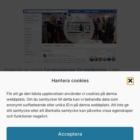
Freija har en sluten
Facebookgrupp för medlemmar
. I den
gruppen kan du som är medlem kommunicera med andra Freijor,
Hantera cookies
ställa frågor, tipsa varandra etc… Här hittar du också bilder och
filer från Freijaträffar. Om du är Freija och finns på Facebook –
För att ge den bästa upplevelsen använder vi cookies på denna
webbplats. Om du samtycker till detta kan vi behandla data som
begär att få bli medlem
.
anonymt surfbeteende eller unika ID:n på denna webbplats. Att inte ge
sitt samtycke eller att återkalla samtycke kan påverka vissa egenskaper
och funktioner negativt.
Copyright © 2026, Freija - Roslagens
Acceptera
företagarkvinnor