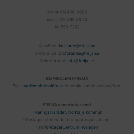
org nr 814400-9902
swish 123 389 38 80
bg 558-7282
Kassören:
kassoren@freija.se
Ordförande:
ordforande@freija.se
Sekreteraren:
info@freija.se
BLI MEDLEM I FREIJA
Fyll i
medlemsformuläret
och betala in medlemsavgiften.
FREIJA samarbetar med
- Näringslivsrådet, Norrtälje kommun
- Roslagens förenade företagarorganisationer
- NyföretagarCentrum Roslagen