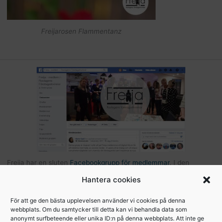
Freijarosen Flammentanz
Freija har en sluten
Facebookgrupp för medlemmar
. I den
gruppen kan du som är medlem kommunicera med andra Freijor,
Hantera cookies
ställa frågor, tipsa varandra etc… Här hittar du också bilder och
filer från Freijaträffar. Om du är Freija och finns på Facebook –
För att ge den bästa upplevelsen använder vi cookies på denna
webbplats. Om du samtycker till detta kan vi behandla data som
begär att få bli medlem
.
anonymt surfbeteende eller unika ID:n på denna webbplats. Att inte ge