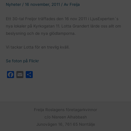
Nyheter
/
16 november, 2011
/ Av
Freija
Ett 30-tal Freijor träffades den 16 nov 2011 i LjusExperten´s
nya lokaler på Kyrkogatan 11. Lotta Grandert lärde oss allt om
beslysning och de nya glödlamporna.
Vi tackar Lotta för en trevlig kväll.
Se foton på Flickr
F
E
D
a
m
e
c
a
l
e
i
a
b
l
o
Freija Roslagens företagarkvinnor
o
c/o Nisreen Alhabbash
k
Junovägen 16, 761 65 Norrtälje