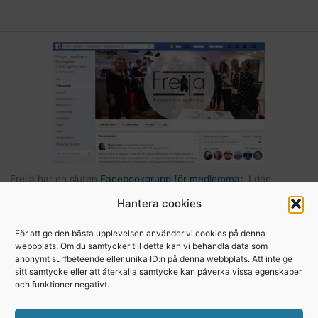
Freija har en sluten
Facebookgrupp för medlemmar
. I den
gruppen kan du som är medlem kommunicera med andra Freijor,
Hantera cookies
ställa frågor, tipsa varandra etc… Här hittar du också bilder och
filer från Freijaträffar. Om du är Freija och finns på Facebook –
För att ge den bästa upplevelsen använder vi cookies på denna
webbplats. Om du samtycker till detta kan vi behandla data som
begär att få bli medlem
.
anonymt surfbeteende eller unika ID:n på denna webbplats. Att inte ge
sitt samtycke eller att återkalla samtycke kan påverka vissa egenskaper
och funktioner negativt.
Copyright © 2026, Freija - Roslagens