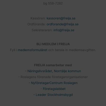
bg 558-7282
Kassören:
kassoren@freija.se
Ordförande:
ordforande@freija.se
Sekreteraren:
info@freija.se
BLI MEDLEM I FREIJA
Fyll i
medlemsformuläret
och betala in medlemsavgiften.
FREIJA samarbetar med
- Näringslivsrådet, Norrtälje kommun
- Roslagens förenade företagarorganisationer
- NyföretagarCentrum Roslagen
-
Företagslabbet
- Leader Stockholmsbygd