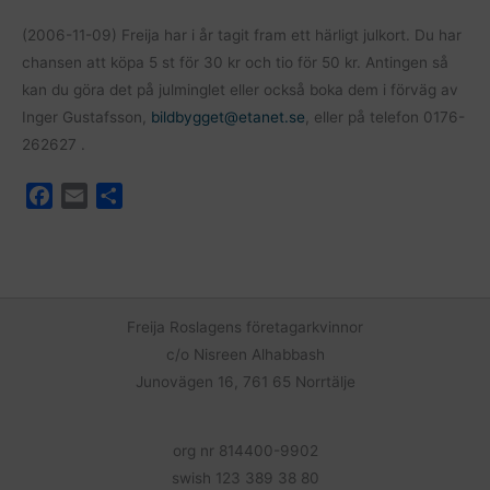
(2006-11-09) Freija har i år tagit fram ett härligt julkort. Du har
chansen att köpa 5 st för 30 kr och tio för 50 kr. Antingen så
kan du göra det på julminglet eller också boka dem i förväg av
Inger Gustafsson,
bildbygget@etanet.se
, eller på telefon 0176-
262627 .
F
E
D
a
m
e
c
a
l
e
i
a
b
l
o
Freija Roslagens företagarkvinnor
o
c/o Nisreen Alhabbash
k
Junovägen 16, 761 65 Norrtälje
org nr 814400-9902
swish 123 389 38 80