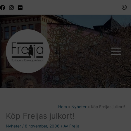
Hoppa
till
innehåll
Hem
Nyheter
Köp Freijas julkort!
Köp Freijas julkort!
Nyheter
/
8 november, 2006
/ Av
Freija