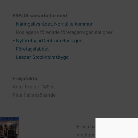
FREIJA samarbetar med
- Näringslivsrådet, Norrtälje kommun
- Roslagens förenade företagarorganisationer
- NyföretagarCentrum Roslagen
-
Företagslabbet
- Leader Stockholmsbygd
Freijafakta
Antal Freijor: 189 st
Plus 1 st ansökande
Freija har en sluten
Faceboo
medlem kommunicera med andr