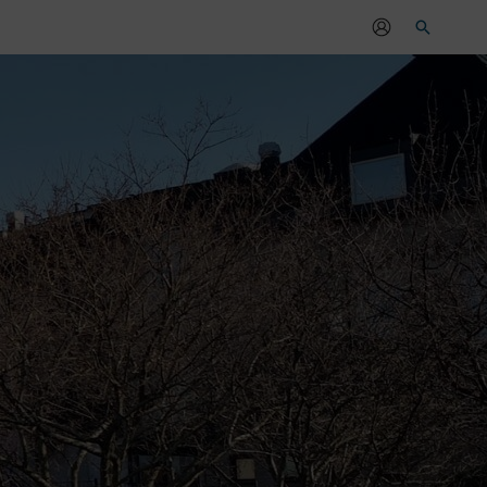
Sök
r