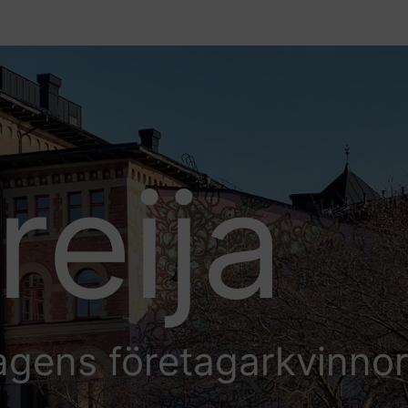
reija
agens företagarkvinno