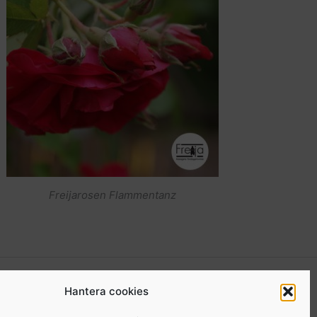
Freijarosen Flammentanz
kgrupp för medlemmar
. I den gruppen kan du som är
Hantera cookies
a Freijor, ställa frågor, tipsa varandra etc… Här