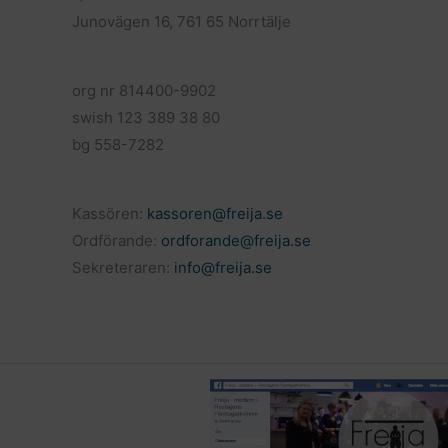
Junovägen 16, 761 65 Norrtälje
org nr 814400-9902
swish 123 389 38 80
bg 558-7282
Kassören:
kassoren@freija.se
Ordförande:
ordforande@freija.se
Sekreteraren:
info@freija.se