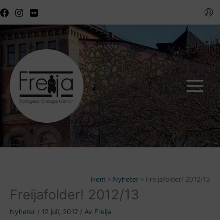
Hoppa
till
innehåll
Hem
Nyheter
Freijafolder! 2012/13
Freijafolder! 2012/13
Nyheter
/
12 juli, 2012
/ Av
Freija