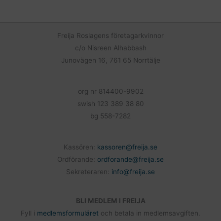
e
i
a
b
l
o
Freija Roslagens företagarkvinnor
o
c/o Nisreen Alhabbash
k
Junovägen 16, 761 65 Norrtälje
org nr 814400-9902
swish 123 389 38 80
bg 558-7282
Kassören:
kassoren@freija.se
Ordförande:
ordforande@freija.se
Sekreteraren:
info@freija.se
BLI MEDLEM I FREIJA
Fyll i
medlemsformuläret
och betala in medlemsavgiften.