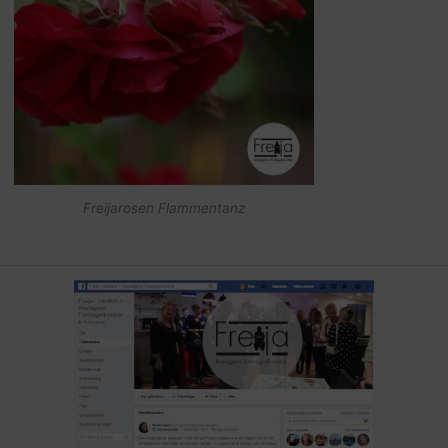
Freijarosen Flammentanz