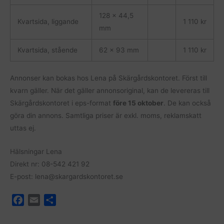
128 x 44,5
Kvartsida, liggande
1 110 kr
mm
Kvartsida, stående
62 x 93 mm
1 110 kr
Annonser kan bokas hos Lena på Skärgårdskontoret. Först till
kvarn gäller. När det gäller annonsoriginal, kan de levereras till
Skärgårdskontoret i eps-format
före 15 oktober
. De kan också
göra din annons. Samtliga priser är exkl. moms, reklamskatt
uttas ej.
Hälsningar Lena
Direkt nr: 08-542 421 92
E-post: lena@skargardskontoret.se
F
E
D
a
m
e
c
a
l