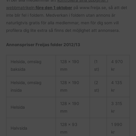
webbmatrikeln
före den 1 oktober
på www.freija.se, så att det
inte blir fel i foldern. Medverkan i foldern utan annons är
naturligtvis gratis för alla medlemmar, men för dig som vill
profilera dig lite extra så finns det möjlighet att annonsera.
Annonspriser Freijas folder 2012/13
Helsida, omslag
128 x 190
(1
4 970
baksida
mm
st)
kr
Helsida, omslag
128 x 190
(2
4 135
insida
mm
st)
kr
128 x 190
3 315
Helsida
mm
kr
128 x 93
1 990
Halvsida
mm
kr