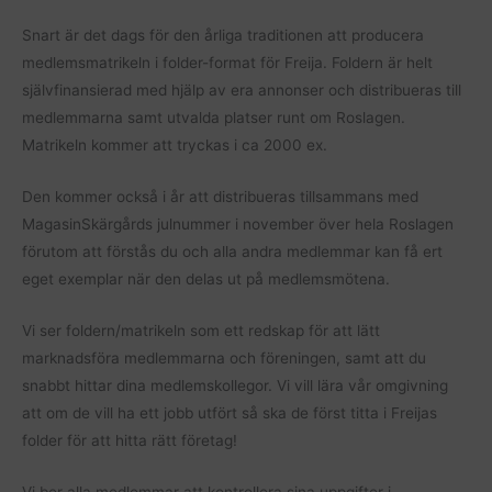
Snart är det dags för den årliga traditionen att producera
medlemsmatrikeln i folder-format för Freija. Foldern är helt
självfinansierad med hjälp av era annonser och distribueras till
medlemmarna samt utvalda platser runt om Roslagen.
Matrikeln kommer att tryckas i ca 2000 ex.
Den kommer också i år att distribueras tillsammans med
MagasinSkärgårds julnummer i november över hela Roslagen
förutom att förstås du och alla andra medlemmar kan få ert
eget exemplar när den delas ut på medlemsmötena.
Vi ser foldern/matrikeln som ett redskap för att lätt
marknadsföra medlemmarna och föreningen, samt att du
snabbt hittar dina medlemskollegor. Vi vill lära vår omgivning
att om de vill ha ett jobb utfört så ska de först titta i Freijas
folder för att hitta rätt företag!
Vi ber alla medlemmar att
kontrollera sina uppgifter i