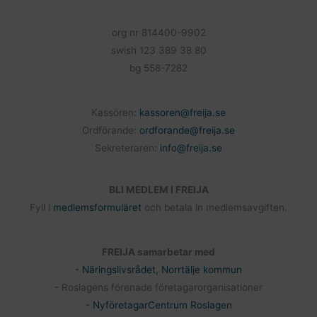
org nr 814400-9902
swish 123 389 38 80
bg 558-7282
Kassören:
kassoren@freija.se
Ordförande:
ordforande@freija.se
Sekreteraren:
info@freija.se
BLI MEDLEM I FREIJA
Fyll i
medlemsformuläret
och betala in medlemsavgiften.
FREIJA samarbetar med
- Näringslivsrådet, Norrtälje kommun
- Roslagens förenade företagarorganisationer
- NyföretagarCentrum Roslagen