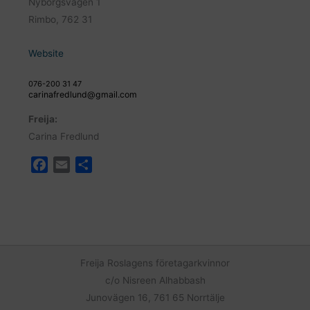
Nyborgsvägen 1
Rimbo, 762 31
Website
076-200 31 47
carinafredlund@gmail.com
Freija:
Carina Fredlund
F
E
D
a
m
e
c
a
l
e
i
a
b
l
o
o
Freija Roslagens företagarkvinnor
k
c/o Nisreen Alhabbash
Junovägen 16, 761 65 Norrtälje