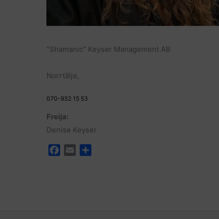
"Shamanic" Keyser Management AB
Norrtälje,
070-932 15 53
Freija:
Denise Keyser
F
E
D
a
m
e
c
a
l
e
i
a
b
l
o