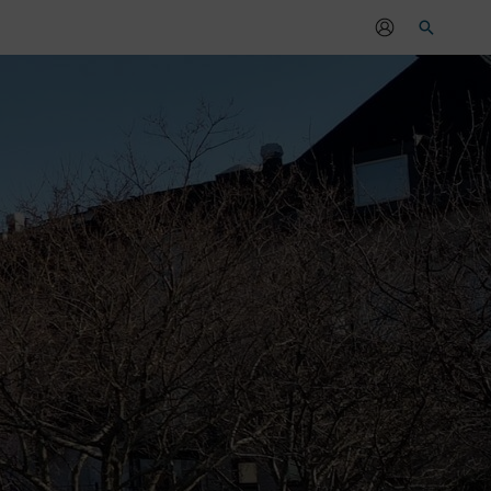
Sök
r