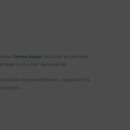
.
tnären
Denise Keyser
, erbjuder en rad olika
rtister i och under deras karriär.
nriktad på människovårdande, organisation &
nagement.