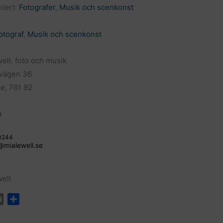
(er):
Fotografer
,
Musik och scenkonst
otograf
,
Musik och scenkonst
ell, foto och musik
svägen 36
je, 761 92
e
0244
@mialewell.se
ell
E
D
m
e
a
l