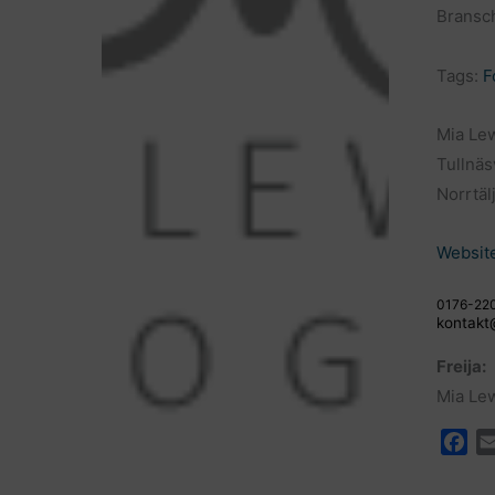
Bransch
Tags:
F
Mia Lew
Tullnä
Norrtäl
Websit
0176-22
kontakt
Freija:
Mia Lew
F
a
c