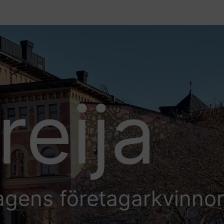
reija
agens företagarkvinno