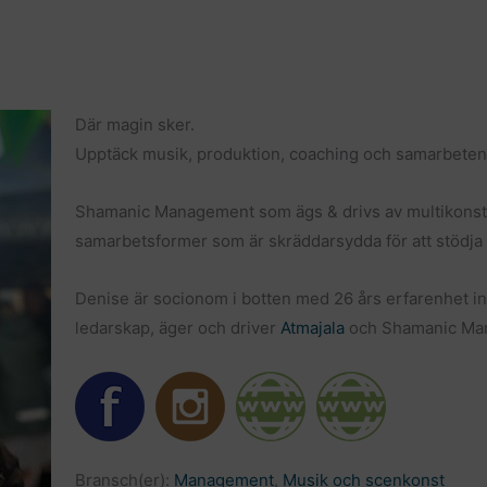
i
a
l
Där magin sker.
Upptäck musik, produktion, coaching och samarbeten
Shamanic Management som ägs & drivs av multikons
samarbetsformer som är skräddarsydda för att stödja a
Denise är socionom i botten med 26 års erfarenhet i
ledarskap, äger och driver
Atmajala
och Shamanic Ma
Bransch(er):
Management
,
Musik och scenkonst