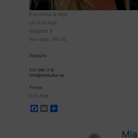
Kim Kultur & Nöje
c/o Kim Alge
Sjögatan 8
Norrtälje, 761 40
Website
070-995 17 61
info@kimkultur.se
Freija:
Kim Alge
F
E
D
a
m
e
c
a
l
e
i
a
Mia
b
l