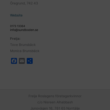
Öregrund, 742 43
Website
0173 13364
info@sundboden.se
Freija:
Tove Brunsbäck
Monica Brunsbäck
F
E
D
a
m
e
c
a
l
e
i
a
b
l
o
o
Freija Roslagens företagarkvinnor
k
c/o Nisreen Alhabbash
Junovägen 16, 761 65 Norrtälje