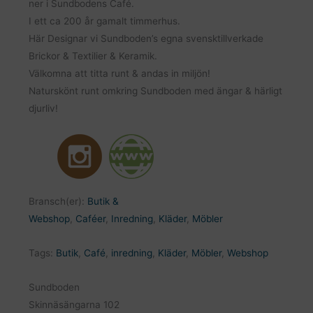
ner i Sundbodens Café.
I ett ca 200 år gamalt timmerhus.
Här Designar vi Sundboden’s egna svensktillverkade
Brickor & Textilier & Keramik.
Välkomna att titta runt & andas in miljön!
Naturskönt runt omkring Sundboden med ängar & härligt
djurliv!
Bransch(er):
Butik &
Webshop
,
Caféer
,
Inredning
,
Kläder
,
Möbler
Tags:
Butik
,
Café
,
inredning
,
Kläder
,
Möbler
,
Webshop
Sundboden
Skinnäsängarna 102