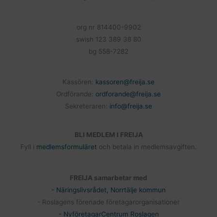
org nr 814400-9902
swish 123 389 38 80
bg 558-7282
Kassören:
kassoren@freija.se
Ordförande:
ordforande@freija.se
Sekreteraren:
info@freija.se
BLI MEDLEM I FREIJA
Fyll i
medlemsformuläret
och betala in medlemsavgiften.
FREIJA samarbetar med
- Näringslivsrådet, Norrtälje kommun
- Roslagens förenade företagarorganisationer
- NyföretagarCentrum Roslagen