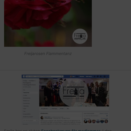
Freijarosen Flammentanz
Freija har en sluten
Facebookgrupp för medlemmar
. I den