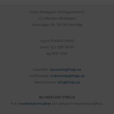
b
l
o
o
Freija Roslagens företagarkvinnor
k
c/o Nisreen Alhabbash
Junovägen 16, 761 65 Norrtälje
org nr 814400-9902
swish 123 389 38 80
bg 558-7282
Kassören:
kassoren@freija.se
Ordförande:
ordforande@freija.se
Sekreteraren:
info@freija.se
BLI MEDLEM I FREIJA
Fyll i
medlemsformuläret
och betala in medlemsavgiften.