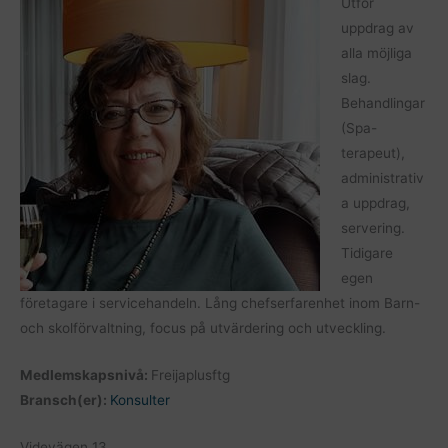
Utför
uppdrag av
alla möjliga
slag.
Behandlingar
(Spa-
terapeut),
administrativ
a uppdrag,
servering.
Tidigare
egen
företagare i servicehandeln. Lång chefserfarenhet inom Barn-
och skolförvaltning, focus på utvärdering och utveckling.
Medlemskapsnivå:
Freijaplusftg
Bransch(er):
Konsulter
Videvägen 13