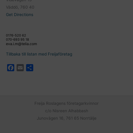
Väddö, 760 40
Get Directions
0176-520 62
070-693 95 18
eva.i.m@telia.com
Tillbaka till listan med Freijaföretag
F
E
D
a
m
e
c
a
l
e
i
a
b
l
o
Freija Roslagens företagarkvinnor
o
c/o Nisreen Alhabbash
k
Junovägen 16, 761 65 Norrtälje