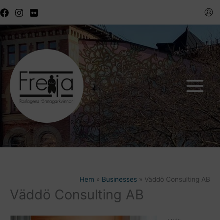
Hoppa
till
innehåll
Hem
Businesses
Väddö Consulting AB
Väddö Consulting AB