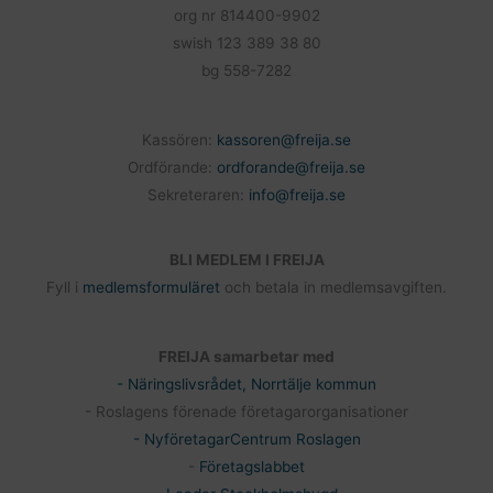
org nr 814400-9902
swish 123 389 38 80
bg 558-7282
Kassören:
kassoren@freija.se
Ordförande:
ordforande@freija.se
Sekreteraren:
info@freija.se
BLI MEDLEM I FREIJA
Fyll i
medlemsformuläret
och betala in medlemsavgiften.
FREIJA samarbetar med
- Näringslivsrådet, Norrtälje kommun
- Roslagens förenade företagarorganisationer
- NyföretagarCentrum Roslagen
-
Företagslabbet