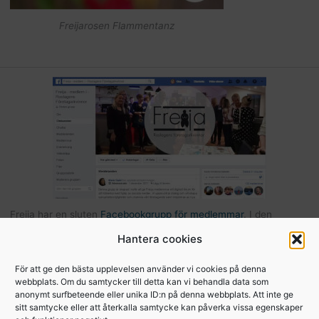
Freijarosen Flammentanz
Freija har en sluten
Facebookgrupp för medlemmar
. I den
gruppen kan du som är medlem kommunicera med andra Freijor,
Hantera cookies
ställa frågor, tipsa varandra etc… Här hittar du också bilder och
filer från Freijaträffar. Om du är Freija och finns på Facebook –
För att ge den bästa upplevelsen använder vi cookies på denna
webbplats. Om du samtycker till detta kan vi behandla data som
begär att få bli medlem
.
anonymt surfbeteende eller unika ID:n på denna webbplats. Att inte ge
sitt samtycke eller att återkalla samtycke kan påverka vissa egenskaper