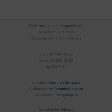
a
m
e
c
a
l
e
i
a
b
l
o
Freija Roslagens företagarkvinnor
o
c/o Nisreen Alhabbash
k
Junovägen 16, 761 65 Norrtälje
org nr 814400-9902
swish 123 389 38 80
bg 558-7282
Kassören:
kassoren@freija.se
Ordförande:
ordforande@freija.se
Sekreteraren:
info@freija.se
BLI MEDLEM I FREIJA