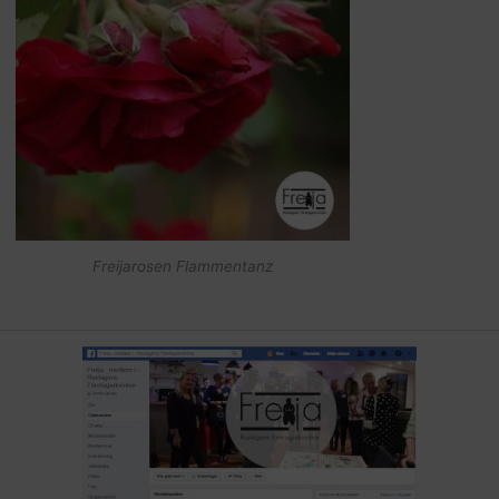
Freijarosen Flammentanz