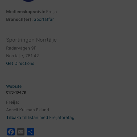
Medlemskapsnivå:
Freija
Bransch(er):
Sportaffär
Sportringen Norrtälje
Radarvägen 9F
Norrtälje, 761 42
Get Directions
Website
0176-104 78
Freija:
Anneli Kullman Eklund
Tillbaka till listan med Freijaföretag
F
E
D