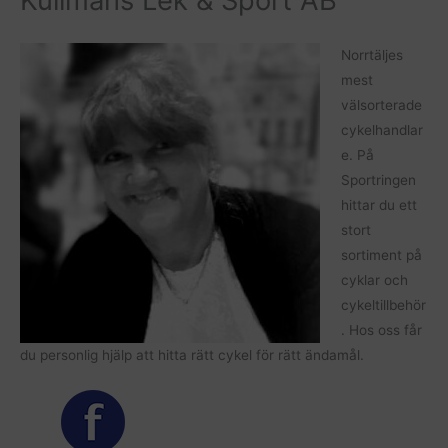
Norrtäljes
mest
välsorterade
cykelhandlar
e. På
Sportringen
hittar du ett
stort
sortiment på
cyklar och
cykeltillbehör
. Hos oss får
du personlig hjälp att hitta rätt cykel för rätt ändamål.