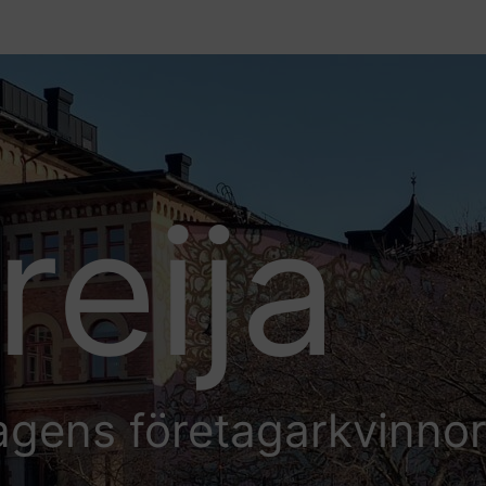
reija
agens företagarkvinno