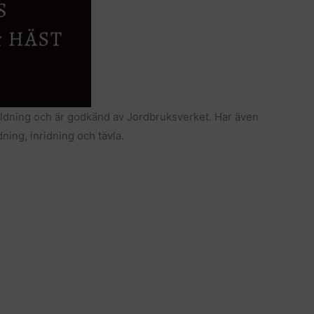
ildning och är godkänd av Jordbruksverket. Har även
dning, inridning och tävla.