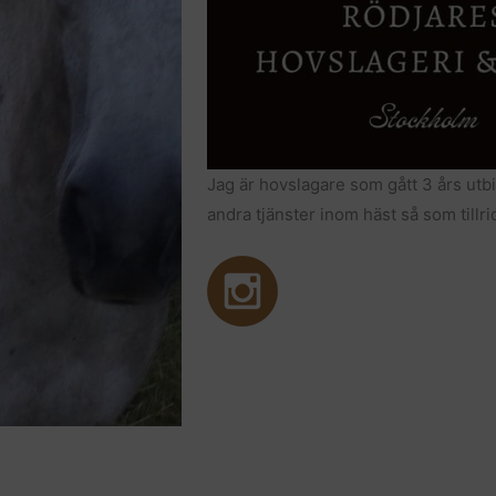
Jag är hovslagare som gått 3 års utb
andra tjänster inom häst så som tillri