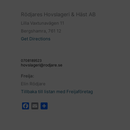
Rödjares Hovslageri & Häst AB
Lilla Vaxtunavägen 11
Bergshamra, 761 12
Get Directions
0708189523
hovslageri@rodjare.se
Freija:
Elin Rödjare
Tillbaka till listan med Freijaföretag
F
E
D
a
m
e
c
a
l
e
i
a