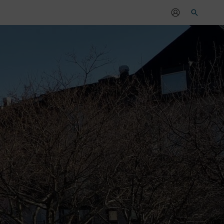
Sök
r