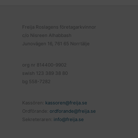
b
l
o
o
k
Freija Roslagens företagarkvinnor
c/o Nisreen Alhabbash
Junovägen 16, 761 65 Norrtälje
org nr 814400-9902
swish 123 389 38 80
bg 558-7282
Kassören:
kassoren@freija.se
Ordförande:
ordforande@freija.se
Sekreteraren:
info@freija.se