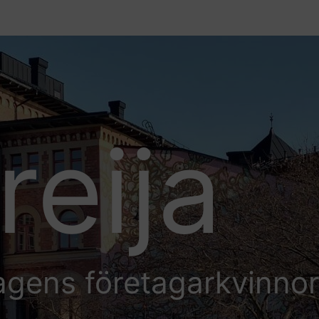
reija
agens företagarkvinno