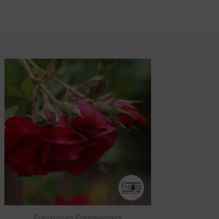
Freijarosen Flammentanz