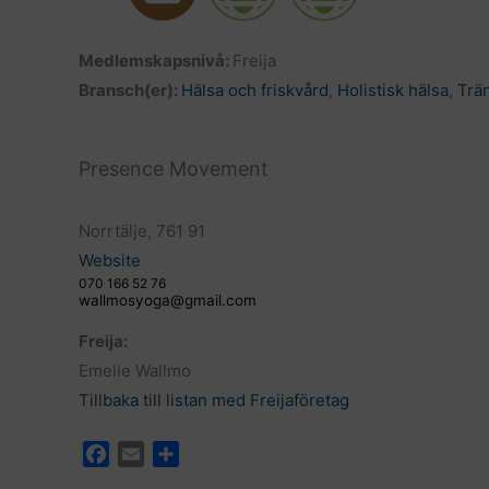
Medlemskapsnivå:
Freija
Bransch(er):
Hälsa och friskvård
,
Holistisk hälsa
,
Trä
Presence Movement
Norrtälje, 761 91
Website
070 166 52 76
wallmosyoga@gmail.com
Freija:
Emelie Wallmo
Tillbaka till listan med Freijaföretag
F
E
D
a
m
e