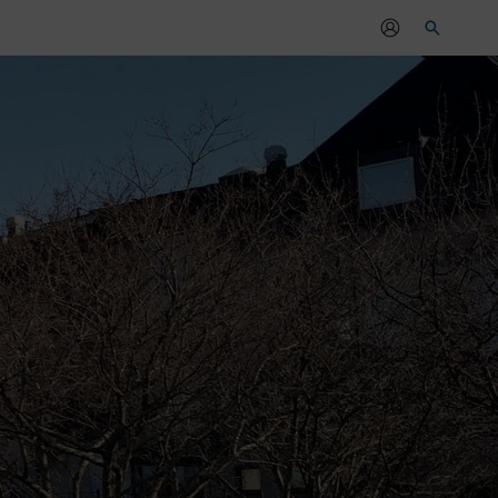
Sök
r