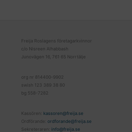
c
a
l
e
i
a
b
l
o
o
k
Freija Roslagens företagarkvinnor
c/o Nisreen Alhabbash
Junovägen 16, 761 65 Norrtälje
org nr 814400-9902
swish 123 389 38 80
bg 558-7282
Kassören:
kassoren@freija.se
Ordförande:
ordforande@freija.se
Sekreteraren:
info@freija.se