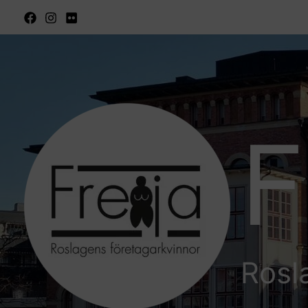
Hoppa
till
innehåll
F
Rosl