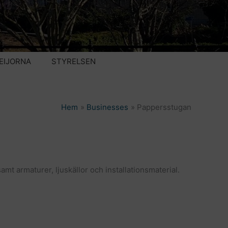
EIJORNA
STYRELSEN
Hem
Businesses
Pappersstugan
mt armaturer, ljuskällor och installationsmaterial.