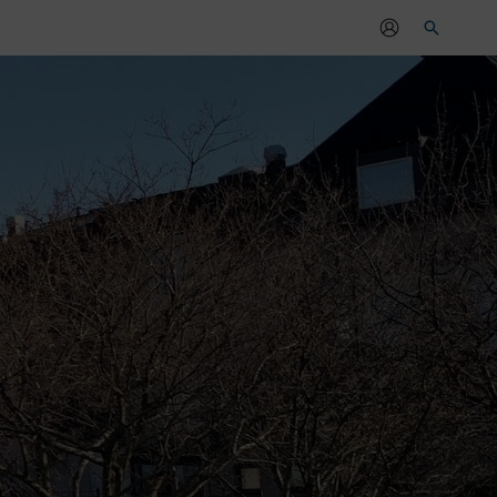
Sök
r