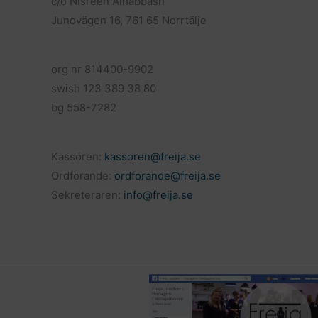
c/o Nisreen Alhabbash
Junovägen 16, 761 65 Norrtälje
org nr 814400-9902
swish 123 389 38 80
bg 558-7282
Kassören:
kassoren@freija.se
Ordförande:
ordforande@freija.se
Sekreteraren:
info@freija.se