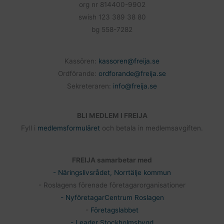
org nr 814400-9902
swish 123 389 38 80
bg 558-7282
Kassören:
kassoren@freija.se
Ordförande:
ordforande@freija.se
Sekreteraren:
info@freija.se
BLI MEDLEM I FREIJA
Fyll i
medlemsformuläret
och betala in medlemsavgiften.
FREIJA samarbetar med
- Näringslivsrådet, Norrtälje kommun
- Roslagens förenade företagarorganisationer
- NyföretagarCentrum Roslagen
-
Företagslabbet
- Leader Stockholmsbygd