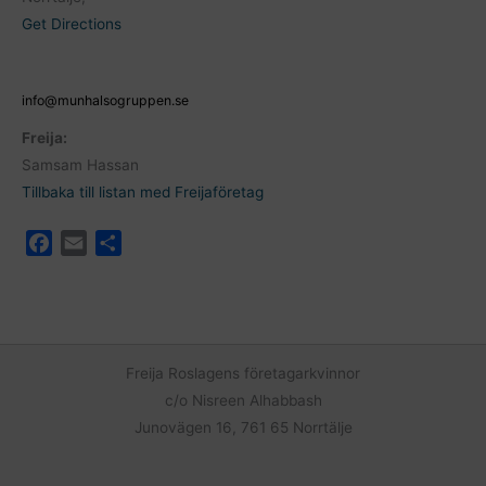
Get Directions
info@munhalsogruppen.se
Freija:
Samsam Hassan
Tillbaka till listan med Freijaföretag
F
E
D
a
m
e
c
a
l
e
i
a
b
l
o
Freija Roslagens företagarkvinnor
o
c/o Nisreen Alhabbash
k
Junovägen 16, 761 65 Norrtälje