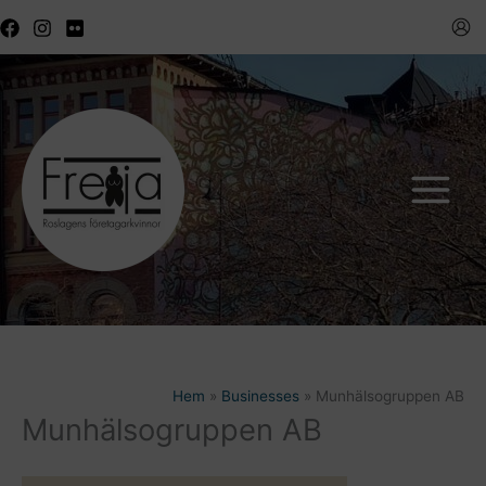
Hoppa
till
innehåll
Hem
Businesses
Munhälsogruppen AB
Munhälsogruppen AB