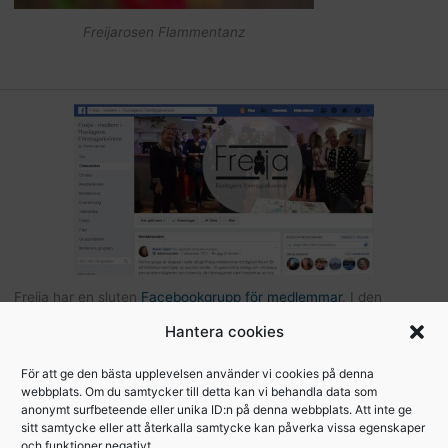
Freijarosen Flammentanz
Freija har en sluten
Facebookgrupp för medlemmar
. I den
gruppen kan du som är medlem kommunicera med andra Freijor,
Hantera cookies
ställa frågor, tipsa varandra etc… Här hittar du också bilder och
filer från Freijaträffar. Om du är Freija och finns på Facebook –
För att ge den bästa upplevelsen använder vi cookies på denna
webbplats. Om du samtycker till detta kan vi behandla data som
begär att få bli medlem
.
anonymt surfbeteende eller unika ID:n på denna webbplats. Att inte ge
sitt samtycke eller att återkalla samtycke kan påverka vissa egenskaper
och funktioner negativt.