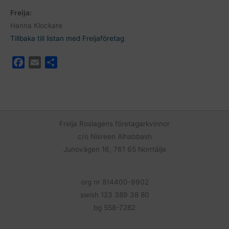
Freija:
Hanna Klockare
Tillbaka till listan med Freijaföretag
F
E
D
a
m
e
c
a
l
e
i
a
b
l
o
Freija Roslagens företagarkvinnor
o
c/o Nisreen Alhabbash
k
Junovägen 16, 761 65 Norrtälje
org nr 814400-9902
swish 123 389 38 80
bg 558-7282