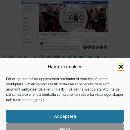
Freija har en sluten
Facebookgrupp för medlemmar
. I den
gruppen kan du som är medlem kommunicera med andra Freijor,
Hantera cookies
ställa frågor, tipsa varandra etc… Här hittar du också bilder och
filer från Freijaträffar. Om du är Freija och finns på Facebook –
För att ge den bästa upplevelsen använder vi cookies på denna
webbplats. Om du samtycker till detta kan vi behandla data som
begär att få bli medlem
.
anonymt surfbeteende eller unika ID:n på denna webbplats. Att inte ge
sitt samtycke eller att återkalla samtycke kan påverka vissa egenskaper
och funktioner negativt.
Copyright © 2026, Freija - Roslagens
Acceptera
företagarkvinnor
Integritetspolicy
Neka