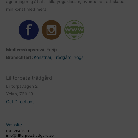
ägnar jag mig åt att hålla yogaklasser, events och att skapa
min konst med mera.
Medlemskapsnivå:
Freija
Bransch(er):
Konstnär
,
Trädgård
,
Yoga
Lilltorpets trädgård
Lilltorpsvägen 2
Yxlan, 760 18
Get Directions
Website
070-2843600
info@lilltorpetstradgard.se