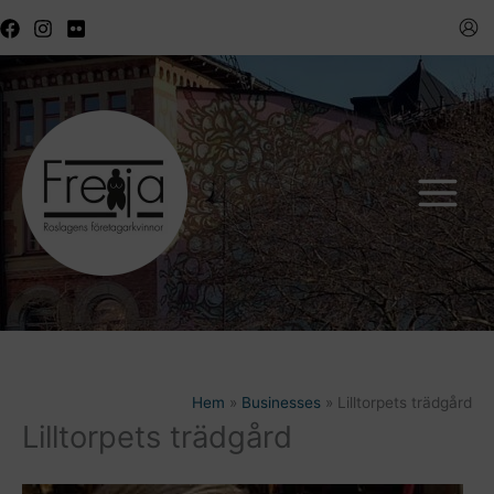
Hoppa
till
innehåll
Hem
Businesses
Lilltorpets trädgård
Lilltorpets trädgård