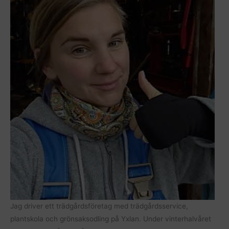
Jag driver ett trädgårdsföretag med trädgårdsservice,
plantskola och grönsaksodling på Yxlan. Under vinterhalvåret