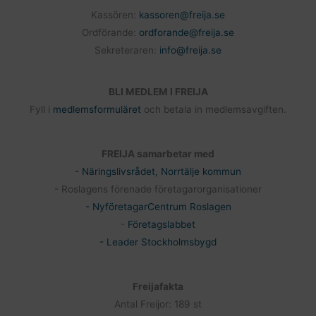
Kassören:
kassoren@freija.se
Ordförande:
ordforande@freija.se
Sekreteraren:
info@freija.se
BLI MEDLEM I FREIJA
Fyll i
medlemsformuläret
och betala in medlemsavgiften.
FREIJA samarbetar med
- Näringslivsrådet, Norrtälje kommun
- Roslagens förenade företagarorganisationer
- NyföretagarCentrum Roslagen
-
Företagslabbet
- Leader Stockholmsbygd
Freijafakta
Antal Freijor: 189 st