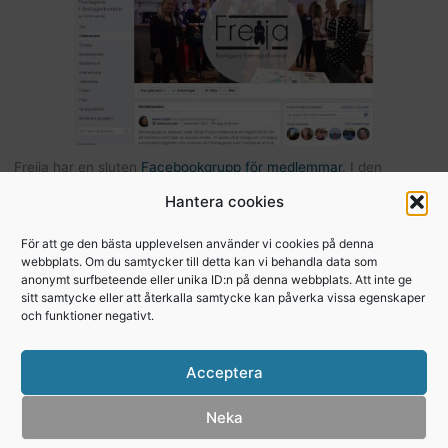
Freija har en sluten
Facebookgrupp för medlemmar
. I den
gruppen kan du som är medlem kommunicera med andra Freijor,
Hantera cookies
ställa frågor, tipsa varandra etc… Här hittar du också bilder och
filer från Freijaträffar. Om du är Freija och finns på Facebook –
För att ge den bästa upplevelsen använder vi cookies på denna
webbplats. Om du samtycker till detta kan vi behandla data som
begär att få bli medlem
.
anonymt surfbeteende eller unika ID:n på denna webbplats. Att inte ge
sitt samtycke eller att återkalla samtycke kan påverka vissa egenskaper
och funktioner negativt.
Copyright © 2026, Freija - Roslagens
Acceptera
företagarkvinnor
Integritetspolicy
Neka
Cookie Policy (EU)