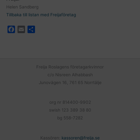
Helen Sandberg
Tillbaka till listan med Freijaföretag
F
E
D
a
m
e
c
a
l
e
i
a
b
l
o
Freija Roslagens företagarkvinnor
o
c/o Nisreen Alhabbash
k
Junovägen 16, 761 65 Norrtälje
org nr 814400-9902
swish 123 389 38 80
bg 558-7282
Kassören:
kassoren@freija.se