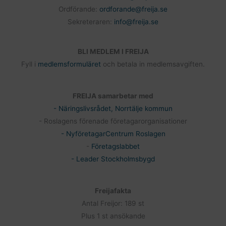
Ordförande:
ordforande@freija.se
Sekreteraren:
info@freija.se
BLI MEDLEM I FREIJA
Fyll i
medlemsformuläret
och betala in medlemsavgiften.
FREIJA samarbetar med
- Näringslivsrådet, Norrtälje kommun
- Roslagens förenade företagarorganisationer
- NyföretagarCentrum Roslagen
-
Företagslabbet
- Leader Stockholmsbygd
Freijafakta
Antal Freijor: 189 st
Plus 1 st ansökande