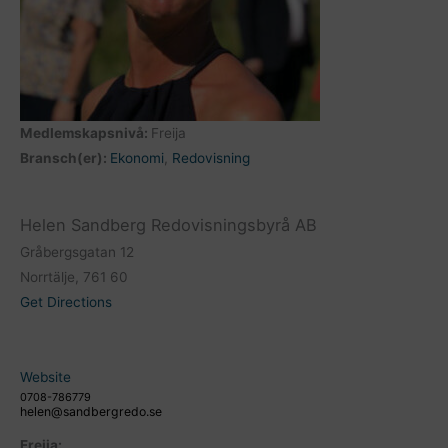
Medlemskapsnivå:
Freija
Bransch(er):
Ekonomi
,
Redovisning
Helen Sandberg Redovisningsbyrå AB
Gråbergsgatan 12
Norrtälje, 761 60
Get Directions
Website
0708-786779
helen@sandbergredo.se
Freija: